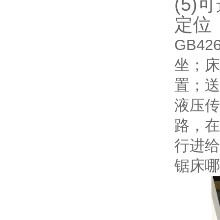
(5
定位
GB4
坐；床
置；送
液压传
路，在
行进给
锯床哪