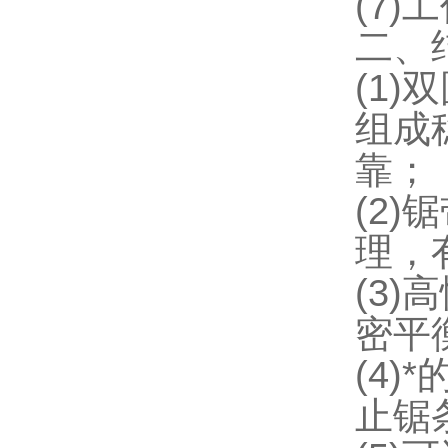
(7
二、
(1
组成
靠；
(2
理，
(3
密平
(4
止锯