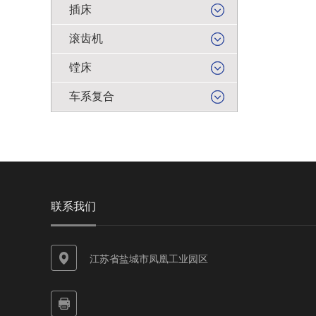
插床
滚齿机
镗床
车系复合
联系我们
江苏省盐城市凤凰工业园区