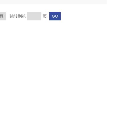
页
跳转到第
页