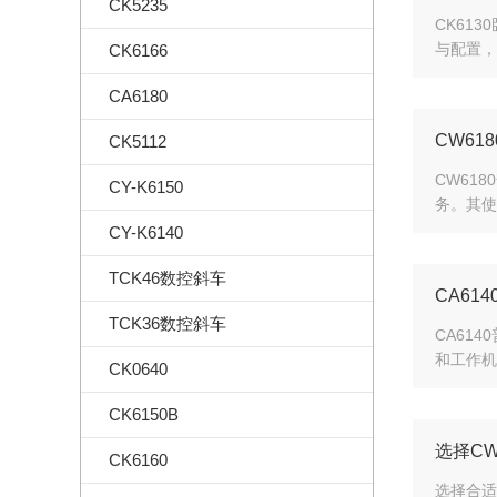
CK5235
CK61
与配置，
CK6166
CA6180
CW6
CK5112
CW61
CY-K6150
务。其使
CY-K6140
TCK46数控斜车
CA6
TCK36数控斜车
CA61
和工作机
CK0640
CK6150B
选择CW
CK6160
选择合适