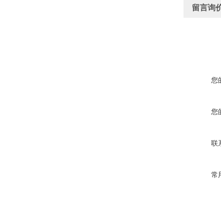
留言询
您
您
联
常