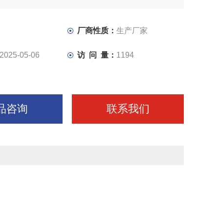
下完成锯梁的升降，工件的夹紧。通过调速阀可实行进给速
速，达到对不同材质工件的锯切需要。金属带锯床哪家好
厂商性质：
生产厂家
2025-05-06
访 问 量：
1194
品咨询
联系我们