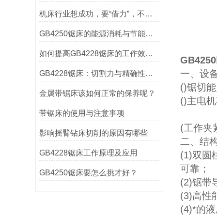
机床行业想成功，要“借力”，不要“尽力”！
GB4250锯床的能源消耗与节能措施
如何提高GB4228锯床的工作效率？
GB42
一、设备
GB4228锯床：切割力与精确性的结合
()锯切能
金属带锯床该如何正常的保养呢？
()主电机
带锯床的使用与注意事项
(工作
影响摇臂钻床切削的原因有哪些
二、结构
GB4228锯床工作原理及应用
(1)
可靠；
GB4250锯床要怎么挑才好？
(2)
(3)
(4)*