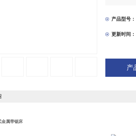
在电气控制
度的无级调
产品型号：
更新时间：
产
绍
卧式金属带锯床