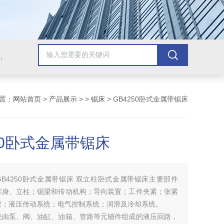
，牛头刨床，磨床，插床，钻铣床，滚齿机
置：
网站首页
>
产品展示
> >
锯床
> GB4250卧式金属带锯床
50卧式金属带锯床
GB4250卧式金属带锯床 双立柱卧式金属带锯床主要部件
床身、立柱；锯梁和传动机构；导向装置；工件夹紧；张紧
架；液压传动系统；电气控制系统；润滑及冷却系统。
统由泵、阀、油缸、油箱、管路等元辅件组成的液压回路，