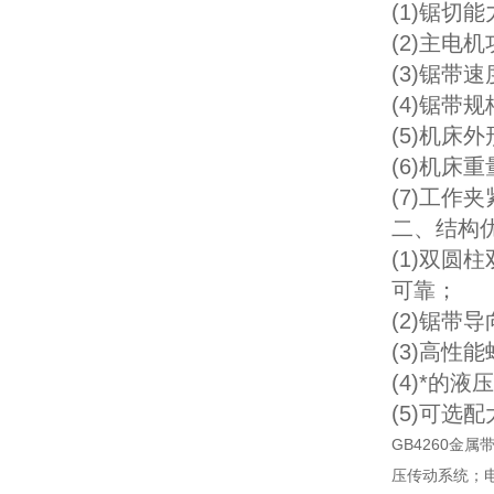
(1)锯切能
(2)主电机
(3)锯带速度
(4)锯带规格
(5)机床外形
(6)机床重
(7)工
二、结构优
(1)双
可靠；
(2)锯
(3)高
(4)*
(5)可
GB4260
压传动系统；