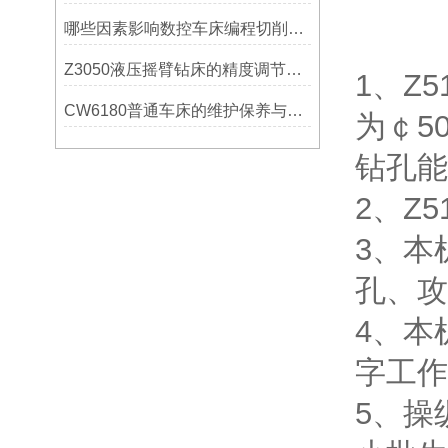
哪些因素影响数控车床编程切削量？
Z3050液压摇臂钻床的精度调节与稳定性提升
1、Z
CW6180普通车床的维护保养与延长使用寿命技巧说明
为￠5
钻孔能
2、Z5
3、本
孔、攻
4、本
字工作
5、操