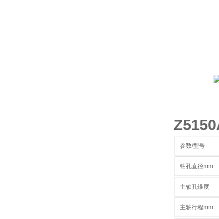
Z51
参数/型号
钻孔直径mm
主轴孔锥度
主轴行程mm