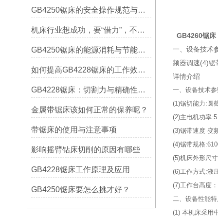
GB4250锯床的安全操作规范与注意事项
机床行业想成功，要“借力”，不要“尽力”！
GB4260
锯床
一、设备技术参数
GB4250锯床的能源消耗与节能措施
频器调速(4)锯带
如何提高GB4228锯床的工作效率？
详情介绍
GB4228锯床：切割力与精确性的结合
一、设备技术参
(1)锯切能力:圆截
金属带锯床该如何正常的保养呢？
(2)主电机功率:5
带锯床的使用与注意事项
(3)锯带速度 
(4)锯带规格:610
影响摇臂钻床切削的原因有哪些
(5)机床外形尺寸:3
GB4228锯床工作原理及应用
(6)工作方式
(7)工作台高度：
GB4250锯床要怎么挑才好？
二、设备性能特
(1) 本机床