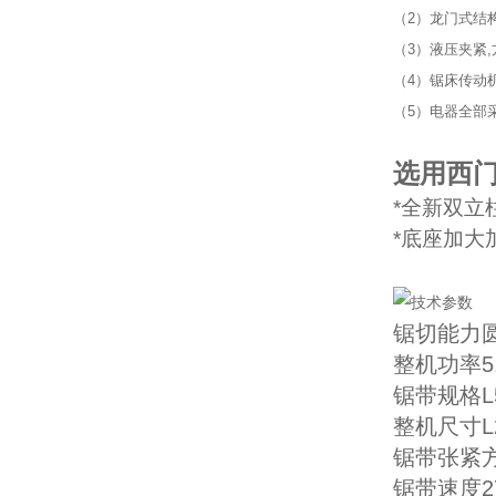
（2）龙门式结构
（3）液压夹紧
（4）锯床传动
（5）电器全部
选用西
*全新双立
*底座加大
锯切能力圆
整机功率5.
锯带规格L5
整机尺寸L2
锯带张紧
锯带速度27/