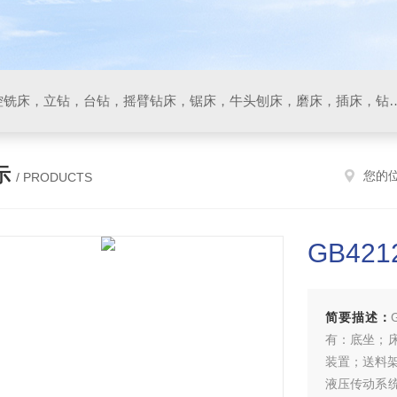
数控车床，加工中心，数控铣床，立钻，台钻，摇臂钻床，锯床
示
您的
/ PRODUCTS
GB42
简要描述：
有：底坐；
装置；送料
液压传动系