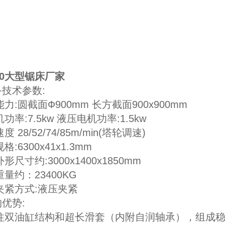
120大型锯床厂家
技术参数:
能力:圆截面Ф900mm 长方截面900x900mm
机功率:7.5kw 液压电机功率:1.5kw
度 28/52/74/85m/min(塔轮调速)
格:6300x41x1.3mm
外形尺寸约:3000x1400x1850mm
重量约：23400KG
工作夹紧方式:液压夹紧
优势:
双圆柱双油缸结构和超长滑套（内附自润轴承），组成