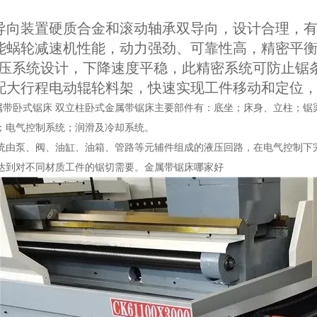
锯带导向装置硬质合金和滚动轴承双导向，设计合理，
高性能蜗轮减速机性能，动力强劲、可靠性高，精密平
的液压系统设计，下降速度平稳，此精密系统可防止
可选配大行程电动辊轮料架，快速实现工件移动和定位
0金属带卧式锯床 双立柱卧式金属带锯床主要部件有：底坐；床身、立柱；
；电气控制系统；润滑及冷却系统。
统由泵、阀、油缸、油箱、管路等元辅件组成的液压回路，在电气控制下
达到对不同材质工件的锯切需要。金属带锯床哪家好