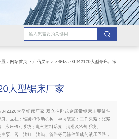
，牛头刨床，磨床，插床，钻铣床，滚齿机
位置：
网站首页
>
产品展示
> >
锯床
> GB42120大型锯床厂家
120大型锯床厂家
GB42120大型锯床厂家 双立柱卧式金属带锯床主要部件
床身、立柱；锯梁和传动机构；导向装置；工件夹紧；张紧
架；液压传动系统；电气控制系统；润滑及冷却系统。
统由泵、阀、油缸、油箱、管路等元辅件组成的液压回路，