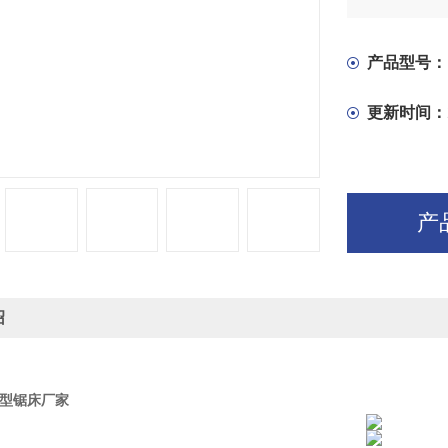
在电气控制
度的无级调
产品型号：
更新时间：
产
绍
0大型锯床厂家