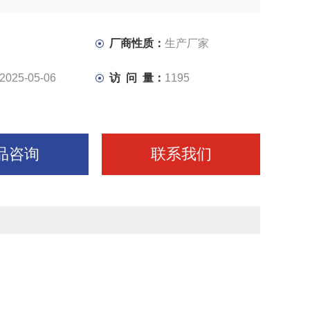
下完成锯梁的升降，工件的夹紧。通过调速阀可实行进给速
速，达到对不同材质工件的锯切需要。金属带锯床哪家好
厂商性质：
生产厂家
2025-05-06
访 问 量：
1195
品咨询
联系我们