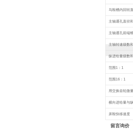
马鞍槽内回转直
主轴通孔直径
主轴通孔前端
主轴转速级数
纵进给量级数
范围1：1
范围16：1
用交换齿轮微
横向进给量与
床鞍快移速度
留言询价