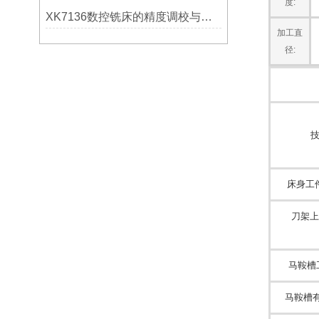
度:
XK7136数控铣床的精度调校与性能优化
加工直
径:
床身工
刀架上
马鞍槽
马鞍槽