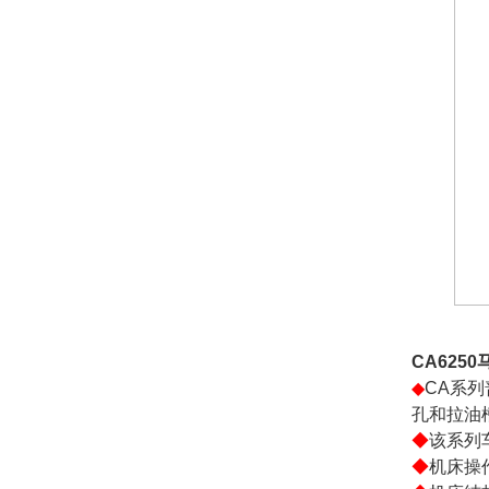
CA625
◆
CA系
孔和拉油
◆
该系列
◆
机床操