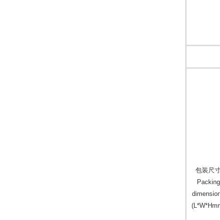
包装尺
Packing
dimensio
(L*W*Hm