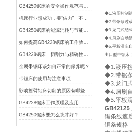
GB4250锯床的安全操作规范与注意事项
◆1.液压控
机床行业想成功，要“借力”，不要“尽力”！
◆2.带锯条过
◆3.龙门式结
GB4250锯床的能源消耗与节能措施
◆4.屑刷自动
如何提高GB4228锯床的工作效率？
◆5.平板滑车
GB4228锯床：切割力与精确性的结合
出口型带锯床 
◆1.液
金属带锯床该如何正常的保养呢？
◆2.带锯
带锯床的使用与注意事项
◆3.龙门
影响摇臂钻床切削的原因有哪些
◆4.屑刷
◆5.平板
GB4228锯床工作原理及应用
GB4212
GB4250锯床要怎么挑才好？
锯条线速度
锯条规格 1