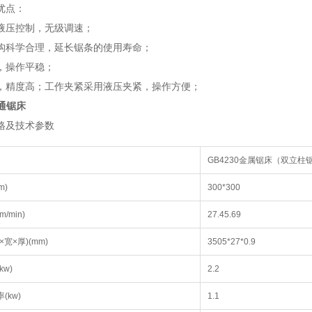
优点：
液压控制，无级调速；
构科学合理，延长锯条的使用寿命；
，操作平稳；
，精度高；工作夹紧采用液压夹紧，操作方便；
普通锯床
格及技术参数
GB4230金属锯床（双立柱
m)
300*300
/min)
27.45.69
宽×厚)(mm)
3505*27*0.9
w)
2.2
(kw)
1.1