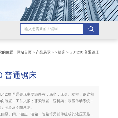
，牛头刨床，磨床，插床，钻铣床，滚齿机
您的位置：
网站首页
>
产品展示
> >
锯床
> GB4230 普通锯床
30 普通锯床
GB4230 普通锯床主要部件有：底坐；床身、立柱；锯梁和
导向装置；工件夹紧；张紧装置；送料架；液压传动系统；
统；润滑及冷却系统。
统由泵、阀、油缸、油箱、管路等元辅件组成的液压回路，