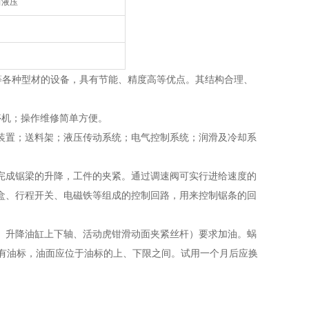
田液压
等各种型材的设备，具有节能、精度高等优点。其结构合理、
停机；操作维修简单方便。
装置；送料架；液压传动系统；电气控制系统；润滑及冷却系
完成锯梁的升降，工件的夹紧。通过调速阀可实行进给速度的
盒、行程开关、电磁铁等组成的控制回路，用来控制锯条的回
、升降油缸上下轴、活动虎钳滑动面夹紧丝杆）要求加油。蜗
备有油标，油面应位于油标的上、下限之间。试用一个月后应换