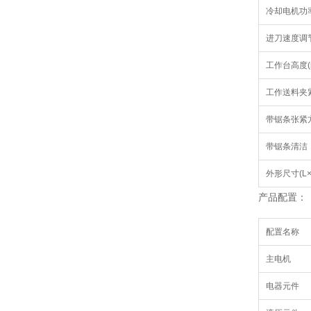
冷却电机功率
进刀速度调
工作台高度(
工作送料夹
带锯条张紧
带锯条清洁
外形尺寸(L×
产品配置：
配置名称
主电机
电器元件