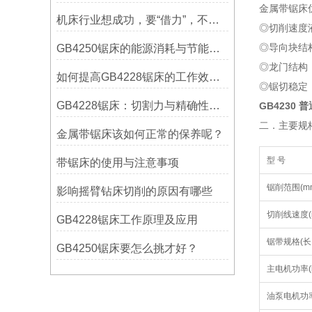
金属带锯床
机床行业想成功，要“借力”，不要“尽力”！
◎切削速度
◎导向块结
GB4250锯床的能源消耗与节能措施
◎龙门结构
如何提高GB4228锯床的工作效率？
◎锯切稳定
GB4228锯床：切割力与精确性的结合
GB4230 
二．主要规
金属带锯床该如何正常的保养呢？
型 号
带锯床的使用与注意事项
锯削范围(m
影响摇臂钻床切削的原因有哪些
切削线速度(m
GB4228锯床工作原理及应用
锯带规格(长×
GB4250锯床要怎么挑才好？
主电机功率(k
油泵电机功率