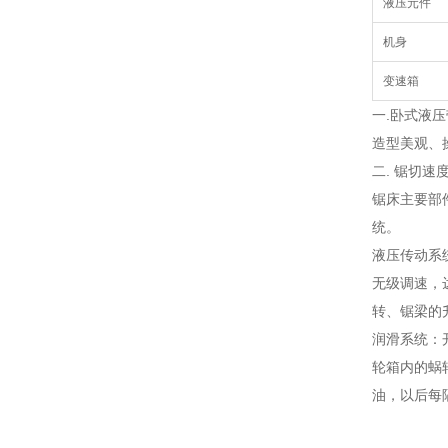
液压元件
机身
变速箱
一.卧式液
造型美观、
二. 锯切
锯床主要部
统。
液压传动系
无级调速，
转、锯梁的
润滑系统：
轮箱内的蜗
油，以后每