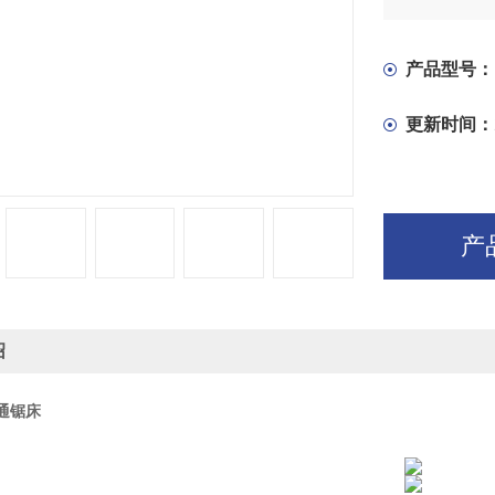
在电气控制
度的无级调
箱、控制箱
产品型号：
更新时间：
产
绍
普通锯床