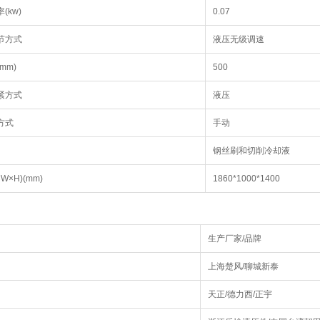
(kw)
0.07
节方式
液压无级调速
mm)
500
紧方式
液压
方式
手动
钢丝刷和切削冷却液
W×H)(mm)
1860*1000*1400
生产厂家/品牌
上海楚风/聊城新泰
天正/德力西/正宇