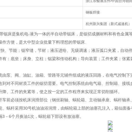
浙江乐愉液压件/中国台湾朝
钢板焊接
杭州新兴集团（新式减速机）
压带锯床是集机电-液为一体的半自动带锯床，是锯切成捆材料和有色金属
操作方便，是大中型企业批量下料理想的带锯床.
速度快、节能；锯窄缝，节材；液压进给、无级调速；液压弧口夹紧，自动
件有：底坐；床身、立柱；锯梁和传动机构；导向装置；工件夹紧；张紧
统由泵、阀、油缸、油箱、管路等元辅件组成的液压回路，在电气控制下
达到对不同材质工件的锯切需要。电气控制系统由电气箱、控制箱、接线
升降、工件的夹紧等，使之按一定的工作程序来实现正常切削循环。
开车前必须按机床润滑部位（钢丝刷轴、蜗轮箱、主动轴承座、蜗杆轴承
轮、蜗杆采用30号机油油浴润滑，由蜗轮箱上部的油塞孔注入，箱仙面
隔3－6个月换油1次，蜗轮箱下部设有放油塞。