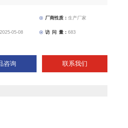
下完成锯梁的升降，工件的夹紧。通过调速阀可实行进给速
速，达到对不同材质工件的锯切需要。电气控制系统由电气
、接线盒、行程开关、电磁
厂商性质：
生产厂家
2025-05-08
访 问 量：
683
品咨询
联系我们