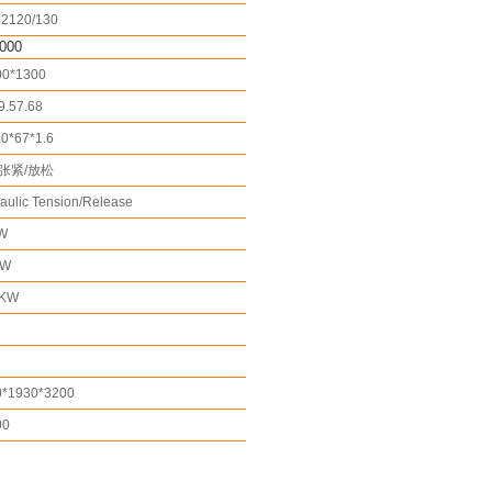
42120/130
000
00*1300
9.57.68
0*67*1.6
张紧/放松
aulic Tension/Release
W
KW
2KW
0*1930*3200
00