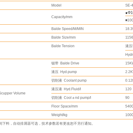
Model
SE-
●Φ1
Capacity/mm
■10
Balde Speed/M/MIN
18.3
Balde Size/mm
1156
Balde Tension
液压
Hydr
锯带 Balde Drive
15K
液压 Hyd.pump
2.2
切削液 Coolant pump
0.1
液压液 Hyd.Fluid/l
120
cupper Volume
切削液 Coolａnd pump/l
90
Floor Space/mm
540
Weight/kg
100
间下料，自动排屑器可选，技术参数若有更改恕不另行通知。