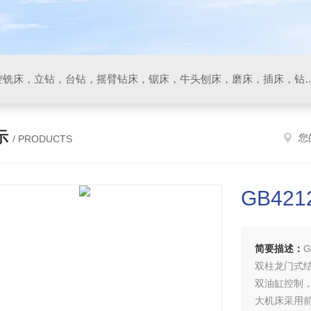
数控车床，加工中心，数控铣床，立钻，台钻，摇臂钻床，锯床
示
您
/ PRODUCTS
GB42
简要描述：
双柱龙门式
双油缸控制
大机床采用