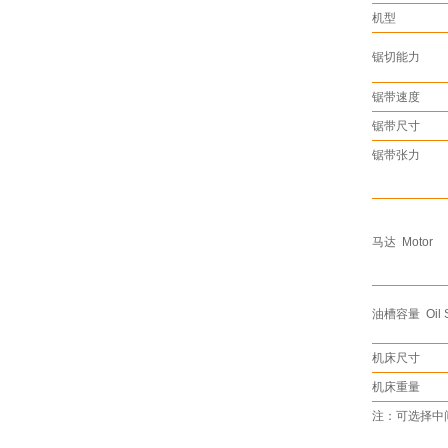
机型
锯切能力
锯带速度
锯带尺寸
锯带张力
马达 Motor
油槽容量 Oil S
机床尺寸
机床重量
注：可选择中