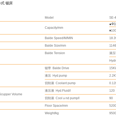
 卧式 锯床
Model
SE-
●Φ1
Capacity/mm
■10
Balde Speed/M/MIN
18.3
Balde Size/mm
1146
Balde Tension
液压
Hydr
锯带 Balde Drive
15K
液压 Hyd.pump
2.2
切削液 Coolant pump
0.1
液压液 Hyd.Fluid/l
120
cupper Volume
切削液 Coolａnd pump/l
90
Floor Space/mm
520
Weight/kg
950