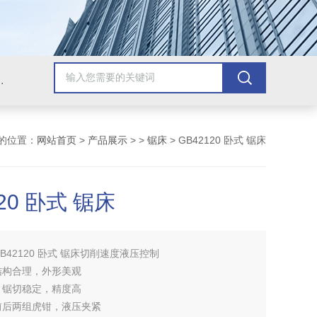
，牛头刨床，磨床，插床，钻铣床，滚齿机
的位置：
网站首页
>
产品展示
> >
锯床
> GB42120 卧式 锯床
120 卧式 锯床
GB42120 卧式 锯床切削速度液压控制
结构合理，外形美观
，锯切稳定，精度高
前后两组虎钳，液压夹紧