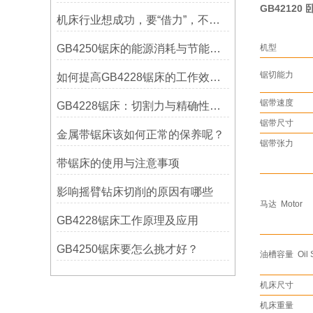
GB42120
机床行业想成功，要“借力”，不要“尽力”！
GB4250锯床的能源消耗与节能措施
机型
锯切能力
如何提高GB4228锯床的工作效率？
锯带速度
GB4228锯床：切割力与精确性的结合
锯带尺寸
金属带锯床该如何正常的保养呢？
锯带张力
带锯床的使用与注意事项
影响摇臂钻床切削的原因有哪些
马达 Motor
GB4228锯床工作原理及应用
GB4250锯床要怎么挑才好？
油槽容量 Oil S
机床尺寸
机床重量