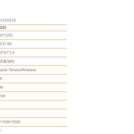
42120/120
000
00*1200
9.57.68
0*67*1.6
张紧/放松
aulic Tension/Release
W
KW
2KW
0*1930*3200
0