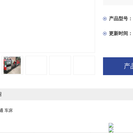
轴箱分出部
件。主轴在
旋转精度降
产品型号：
更新时间：
产
绍
普通 车床