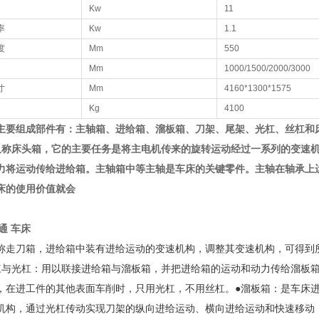
Kw
11
率
Kw
1.1
度
Mm
550
Mm
1000/1500/2000/3000
寸
Mm
4160*1300*1575
Kg
4100
主要组成部件有：主轴箱、进给箱、溜板箱、刀架、尾架、光杠、丝杠和
又称床头箱，它的主要任务是将主电机传来的旋转运动经过一系列的变速
力将运动传给进给箱。主轴箱中等主轴是车床的关键零件。主轴在轴承上
床的使用价值就会
普通 车床
称走刀箱，进给箱中装有进给运动的变速机构，调整其变速机构，可得到
杠与光杠：用以联接进给箱与溜板箱，并把进给箱的运动和动力传给溜板
，在进工件的其他表面车削时，只用光杠，不用丝杠。
●溜板箱：是车床
机构，通过光杠传动实现刀架的纵向进给运动、横向进给运动和快速移动