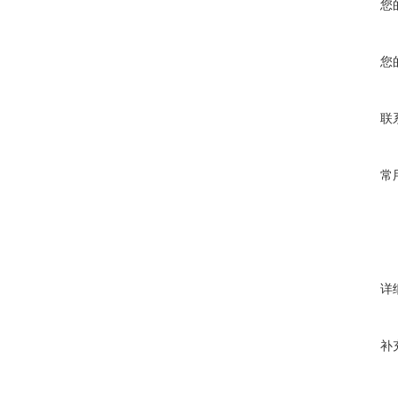
您
您
联
常
详
补