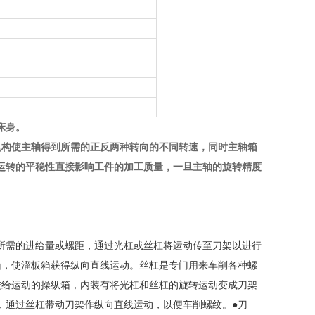
床身。
机构使主轴得到所需的正反两种转向的不同转速，同时主轴箱
运转的平稳性直接影响工件的加工质量，一旦主轴的旋转精度
所需的进给量或螺距，通过光杠或丝杠将运动传至刀架以进行
箱，使溜板箱获得纵向直线运动。丝杠是专门用来车削各种螺
进给运动的操纵箱，内装有将光杠和丝杠的旋转运动变成刀架
，通过丝杠带动刀架作纵向直线运动，以便车削螺纹。
●刀