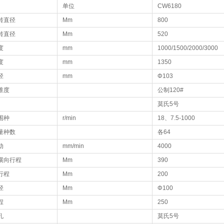
单位
CW6180
转直径
Mm
800
转直径
Mm
520
度
mm
1000/1500/2000/3000
度
mm
1350
径
mm
Φ103
锥度
公制120#
莫氏5号
围种
r/min
18、7.5-1000
量种数
各64
动
mm/min
4000
横向行程
Mm
390
行程
Mm
200
径
Mm
Φ100
程
Mm
250
孔
莫氏5号