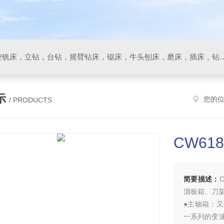
数控车床，加工中心，数控铣床，立钻，台钻，摇臂钻床，锯床
示
您的
/ PRODUCTS
CW61
简要描述：
溜板箱、刀
●主轴箱：
一系列的变