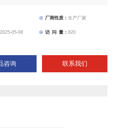
分动力将运动传给进给箱。主轴箱中等主轴是车床的关键零
轴承上运转的平稳性直接影响工件的加工质量，一旦主轴的
低，则机床的使用价值就会
厂商性质：
生产厂家
2025-05-08
访 问 量：
820
品咨询
联系我们