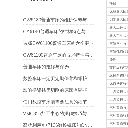
项目
床身最大回
CW6180普通车床的维护保养与延长使用寿命技巧说明
刀架最大回
最大工件长
CA6140普通车床的结构特点与工作原理解析
最大车削长
选择CW61100普通车床的六个要点
主轴内孔直
主轴孔前端
CW61100普通车床的技术特性与操作优势
顶度
普通车床的维修与保养
转速级数范
纵横向进给
数控车床一定要定期保养和维护
床鞍快速移
影响摇臂钻床切削的原因有哪些
下刀架最大
上刀架最大
使用数控车床前需要注意的细节有哪些呢？
尾座套筒直
VMC855加工中心的操作技巧与维护指南
尾座套筒行
尾座套筒锥
高效利用XK7136数控铣床的CNC系统？