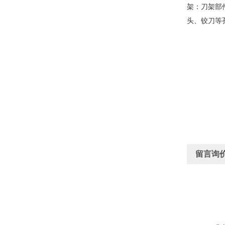
架：刀架部
头、铰刀等
留言询