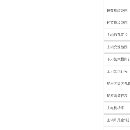
模数螺纹范围
径节螺纹范围
主轴通孔直径
主轴变速范围
下刀架大横向
上刀架大行程
尾座套筒内孔
尾座套筒行程
主电机功率
主轴和尾座锥