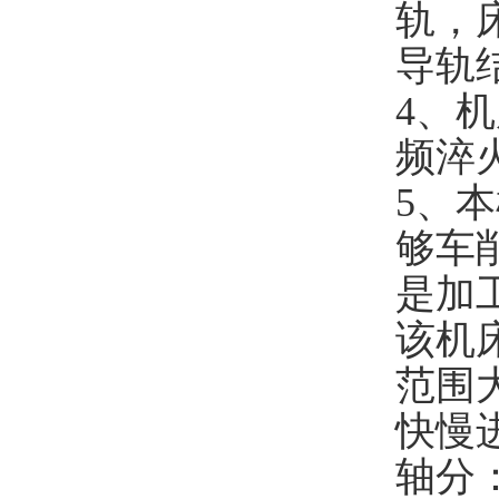
轨，
导轨
4、
频淬
5、
够车
是加
该机
范围
快慢
轴分