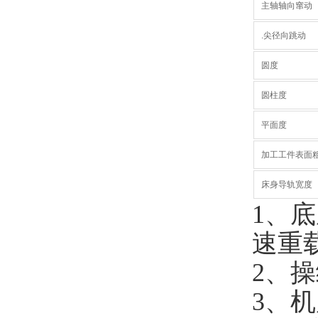
主轴轴向窜动
.尖径向跳动
圆度
圆柱度
平面度
加工工件表面
床身导轨宽度
1、
速重
2、
3、