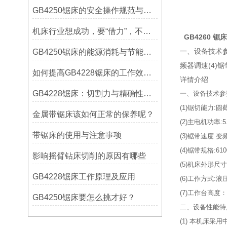
GB4250锯床的安全操作规范与注意事项
机床行业想成功，要“借力”，不要“尽力”！
GB4260
锯床
一、设备技术参数
GB4250锯床的能源消耗与节能措施
频器调速(4)锯带
如何提高GB4228锯床的工作效率？
详情介绍
GB4228锯床：切割力与精确性的结合
一、设备技术参
(1)锯切能力:圆截
金属带锯床该如何正常的保养呢？
(2)主电机功率:5
带锯床的使用与注意事项
(3)锯带速度 
(4)锯带规格:610
影响摇臂钻床切削的原因有哪些
(5)机床外形尺寸:3
GB4228锯床工作原理及应用
(6)工作方式
(7)工作台高度：
GB4250锯床要怎么挑才好？
二、设备性能特
(1) 本机床