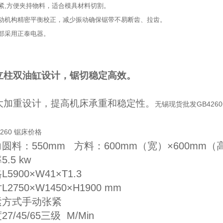
紧,方便夹持物料，适合模具材料切割。
传动机构精密平衡校正，减少振动确保锯带不易断齿、拉齿。
部采用正泰电器。
立柱双油缸设计，锯切稳定高效。
大加重设计，提高机床承重和稳定性。
无锡现货批发GB426
圆料：550mm 方料：600mm（宽）×600mm（
.5 kw
5900×W41×T1.3
2750×W1450×H1900 mm
紧方式手动张紧
7/45/65三级 M/Min