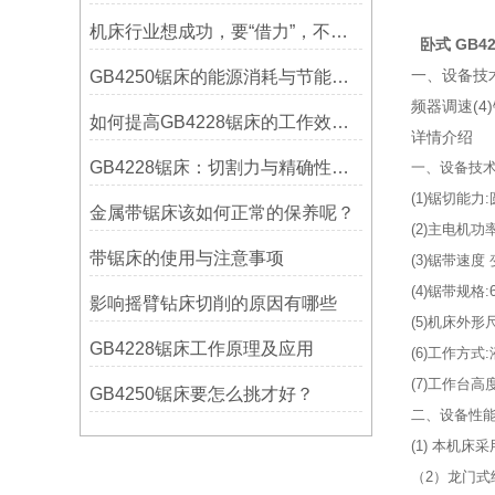
机床行业想成功，要“借力”，不要“尽力”！
卧式 GB42
一、设备技术参
GB4250锯床的能源消耗与节能措施
频器调速(4)
如何提高GB4228锯床的工作效率？
详情介绍
GB4228锯床：切割力与精确性的结合
一、设备技术
(1)锯切能力:
金属带锯床该如何正常的保养呢？
(2)主电机功率
带锯床的使用与注意事项
(3)锯带速度
(4)锯带规格:6
影响摇臂钻床切削的原因有哪些
(5)机床外形尺寸
GB4228锯床工作原理及应用
(6)工作方
(7)工作台高
GB4250锯床要怎么挑才好？
二、设备性
(1) 本机
（2）龙门式