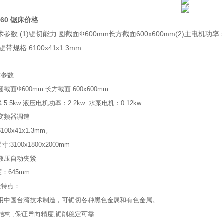
60
锯床价格
数:(1)锯切能力:圆截面Ф600mm长方截面600x600mm(2)主电机功率:5
锯带规格:6100x41x1.3mm
参数:
圆截面Ф600mm 长方截面 600x600mm
:5.5kw 液压电机功率：2.2kw 水泵电机：0.12kw
 变频器调速
100x41x1.3mm。
:3100x1800x2000mm
式:液压自动夹紧
度：645mm
能特点：
床采用中国台湾技术制造，可锯切各种黑色金属和有色金属。
结构 ,保证导向精度,锯削稳定可靠.