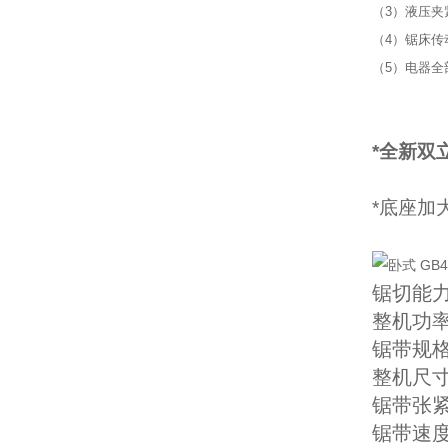
（3）液压夹
（4）锯床
（5）电器全
*全新双
*底座加
锯切能力
整机功率5
锯带规格L
整机尺寸L
锯带张
锯带速度2