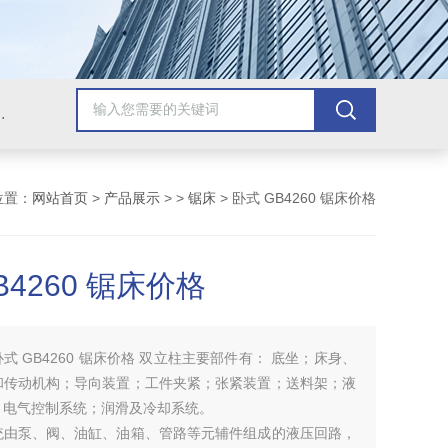
，牛头刨床，磨床，插床，钻铣床，滚齿机
位置：
网站首页
>
产品展示
> >
锯床
> 卧式 GB4260 锯床价格
B4260 锯床价格
卧式 GB4260 锯床价格 双立柱主要部件有： 底坐；床身、
和传动机构；导向装置；工件夹紧；张紧装置；送料架；液
；电气控制系统；润滑及冷却系统。
统由泵、阀、油缸、油箱、管路等元辅件组成的液压回路，