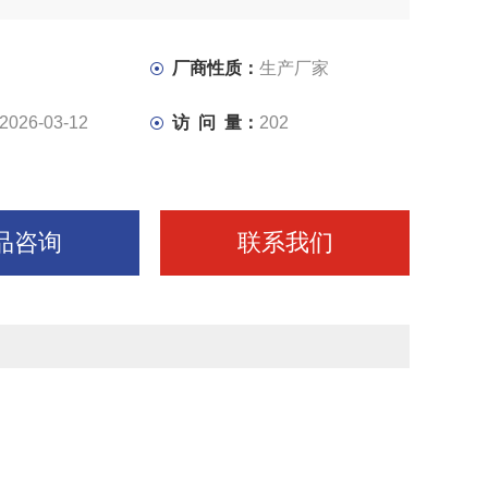
下完成锯梁的升降，工件的夹紧。通过调速阀可实行进给速
速，达到对不同材质工件的锯切需要。
厂商性质：
生产厂家
2026-03-12
访 问 量：
202
品咨询
联系我们