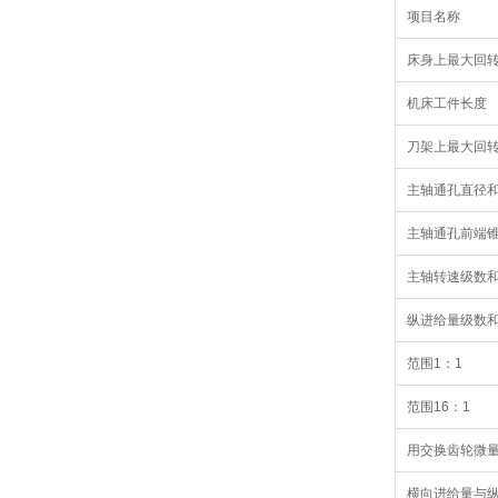
项目名称
床身上最大回
机床工件长度
刀架上最大回
主轴通孔直径
主轴通孔前端
主轴转速级数
纵进给量级数
范围1：1
范围16：1
用交换齿轮微
横向进给量与