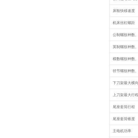
床鞍快移速度
机床丝杠螺距
公制螺纹种数
英制螺纹种数
模数螺纹种数
径节螺纹种数
下刀架最大横
上刀架最大行
尾座套筒行程
尾座套筒锥度
主电机功率