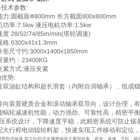
技术参数:
能力:圆截面Ф800mm 长方截面800x800mm
机功率:7.5kw 液压电机功率:1.5kw
度 28/52/74/85m/min(塔轮调速)
格:6300x41x1.3mm
外形尺寸约:3000x1400x1850mm
重量约：23400KG
工作夹紧方式:液压夹紧
优势:
双圆柱双油缸结构和超长滑套（内附自润轴承），组成
锯带导向装置硬质合金和滚动轴承双导向，设计合理，
高性能蜗轮减速机性能，动力强劲、可靠性高，精密平
的液压系统设计，下降速度平稳，此精密系统可防止
可选配大行程电动辊轮料架，快速实现工件移动和定位
0金属带卧式锯床 双立柱卧式金属带锯床主要部件有：底坐；床身、立柱；