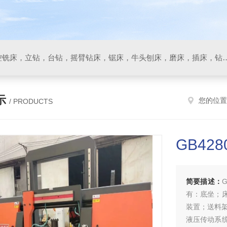
数控车床，加工中心，数控铣床，立钻，台钻，摇臂钻床，锯床
示
您的位置
/ PRODUCTS
GB42
简要描述：
有：底坐；
装置；送料
液压传动系