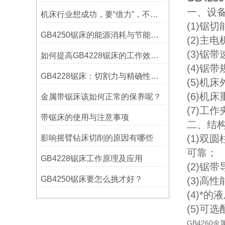
一、设备
机床行业想成功，要“借力”，不要“尽力”！
(1)锯切
GB4250锯床的能源消耗与节能措施
(2)主电
(3)锯带速
如何提高GB4228锯床的工作效率？
(4)锯带规
GB4228锯床：切割力与精确性的结合
(5)机床
(6)机床
金属带锯床该如何正常的保养呢？
(7)
带锯床的使用与注意事项
二、结构
(1)
影响摇臂钻床切削的原因有哪些
可靠；
GB4228锯床工作原理及应用
(2)
GB4250锯床要怎么挑才好？
(3)
(4)*
(5)
GB426