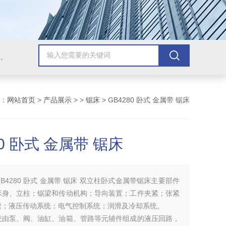
，牛头刨床，磨床，插床，钻铣床，滚齿机
：
网站首页
>
产品展示
> >
锯床
> GB4280 卧式 金属带 锯床
80 卧式 金属带 锯床
GB4280 卧式 金属带 锯床 双立柱卧式金属带锯床主要部件
床身、立柱；锯梁和传动机构；导向装置；工件夹紧；张紧
架；液压传动系统；电气控制系统；润滑及冷却系统。
统由泵、阀、油缸、油箱、管路等元辅件组成的液压回路，