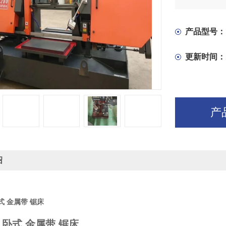
在电气控制
度的无级调
产品型号：
更新时间：
产
绍
卧式 金属带 锯床
0 卧式 金属带 锯床