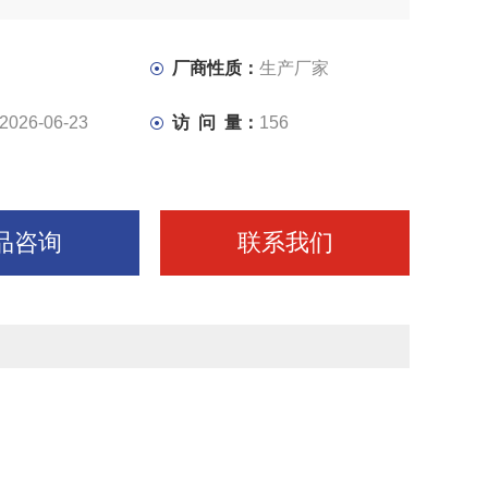
下完成锯梁的升降，工件的夹紧。通过调速阀可实行进给速
速，达到对不同材质工件的锯切需要。金属带锯床哪家好
厂商性质：
生产厂家
2026-06-23
访 问 量：
156
品咨询
联系我们