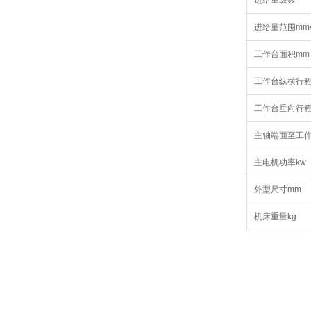
进给量级数
进给量范围mm/
工作台面积mm
工作台纵横行程
工作台垂向行程
主轴端面至工作
主电机功率kw
外型尺寸mm
机床重量kg