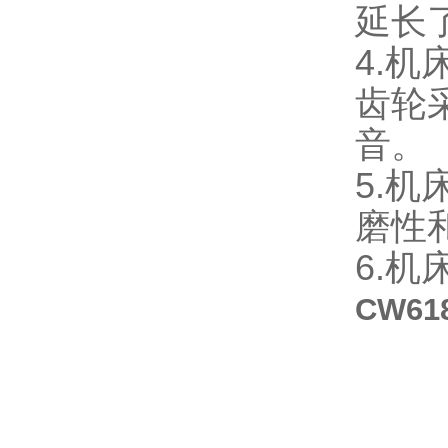
延长
4.机
齿轮
音。
5.
磨性
6.
CW6