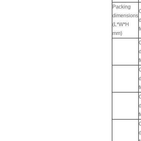
Packing
dimensions
(L*W*H
mm)