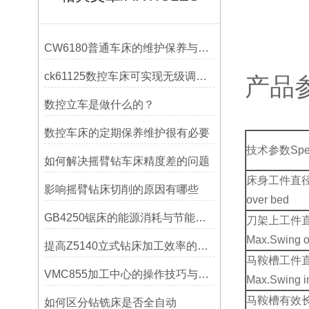
CW6180普通车床的维护保养与延长使用寿命技巧说明
ck61125数控车床可实现无级调速控制
产品
数控立车是做什么的？
数控车床的定期保养维护很有必要
技术参数
Spe
如何解决摇臂钻车床精度差的问题
床身工件直
影响摇臂钻床切削的原因有哪些
over bed
GB4250锯床的能源消耗与节能措施
刀架上工件
Max.Swing o
提高Z5140立式钻床加工效率的改进措施
马鞍槽工件
VMC855加工中心的操作技巧与维护指南
Max.
Swing i
马鞍槽有效
如何区分钻铣床是否全自动