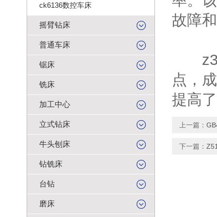
率。该
ck6136数控车床
故障和
摇臂钻床
普通车床
z30
锯床
点，成
铣床
提高了
加工中心
立式钻床
上一篇：
G
牛头刨床
下一篇：
Z
钻铣床
台钻
磨床