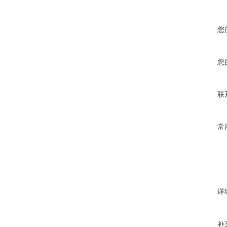
您
您
联
常
详
补