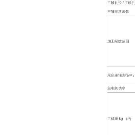
主轴孔径 / 主轴
主轴转速级数
加工螺纹范围
尾座主轴直径×
主电机功率
主机重 kg （约