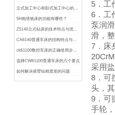
5．工
立式加工中心和卧式加工中心的区别
6．工
5H炮塔铣床的功能有哪些？
泵润滑
Z5140立式钻床的技术特点与优势分析
滑，整
CA6140普通车床的结构特点与工作原理解析
7．床
ck61100数控车床的正确使用步骤是什么？
20C
选择CW61100普通车床的六个要点
采用盐
如何解决摇臂钻精度差的问题
8．可
头，其
9．可
手轮，