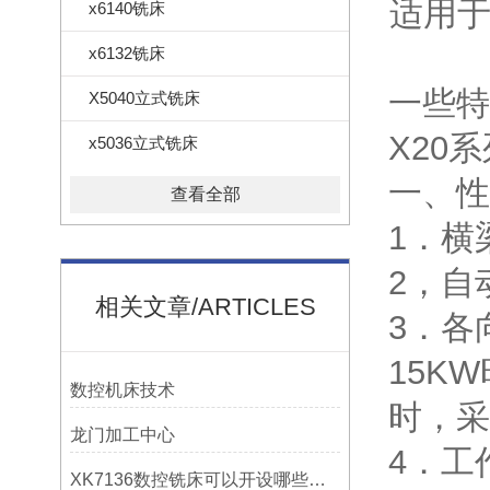
适用
x6140铣床
x6132铣床
一些特
X5040立式铣床
X20
x5036立式铣床
一、性
查看全部
1．横
2，自
相关文章/ARTICLES
3．各
15K
数控机床技术
时，采
龙门加工中心
4．工
XK7136数控铣床可以开设哪些考核项目？