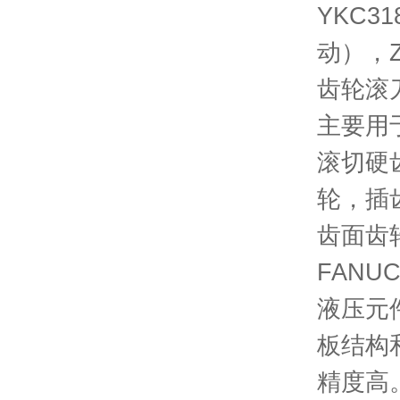
YKC
动），
齿轮滚
主要用
滚切硬
轮，插
齿面齿
FANU
液压元
板结构
精度高