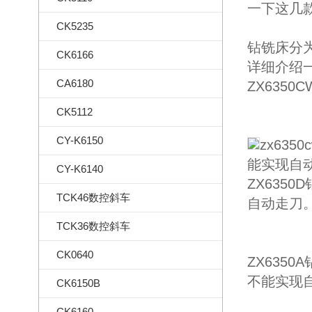
一下这几款
CK5235
钻铣床分为
CK6166
详细介绍
CA6180
ZX635
CK5112
CY-K6150
zx63
能实现自
CY-K6140
ZX6350
TCK46数控斜车
自动走刀
TCK36数控斜车
CK0640
ZX6350
不能实现
CK6150B
CK6160