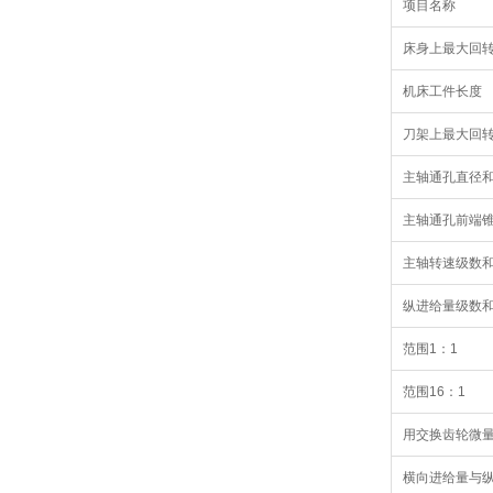
项目名称
床身上最大回
机床工件长度
刀架上最大回
主轴通孔直径
主轴通孔前端
主轴转速级数
纵进给量级数
范围1：1
范围16：1
用交换齿轮微
横向进给量与