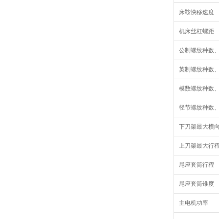
床鞍快移速度
机床丝杠螺距
公制螺纹种数
英制螺纹种数
模数螺纹种数
径节螺纹种数
下刀架最大横
上刀架最大行
尾座套筒行程
尾座套筒锥度
主电机功率