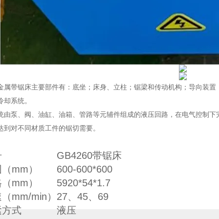
金属带锯床主要部件有：底坐；床身、立柱；锯梁和传动机构；导向装置
冷却系统。
统由泵、阀、油缸、油箱、管路等元辅件组成的液压回路，在电气控制下
达到对不同材质工件的锯切需要。
号
GB4260带锯床
围（mm）
600-600*600
格（mm）
5920*54*1.7
（mm/min）
27、45、69
紧方式
液压