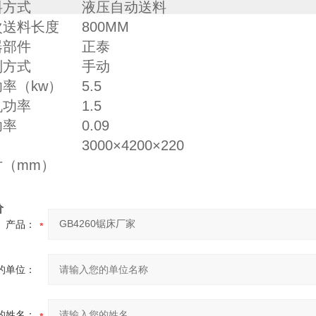
料方式
液压自动送料
次送料长度
800MM
器部件
正泰
制方式
手动
率（kw）
5.5
机功率
1.5
功率
0.09
3000×4200×220
寸（mm）
价
产品：
的单位：
的姓名：