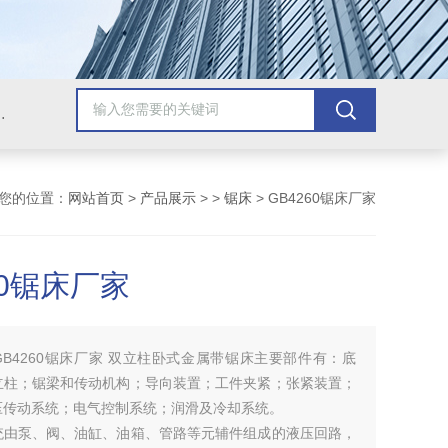
，牛头刨床，磨床，插床，钻铣床，滚齿机
您的位置：
网站首页
>
产品展示
> >
锯床
> GB4260锯床厂家
60锯床厂家
GB4260锯床厂家 双立柱卧式金属带锯床主要部件有：底
立柱；锯梁和传动机构；导向装置；工件夹紧；张紧装置；
压传动系统；电气控制系统；润滑及冷却系统。
统由泵、阀、油缸、油箱、管路等元辅件组成的液压回路，