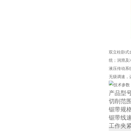
双立柱卧式
统；润滑及
液压传动系
无级调速，
产品型
切削范
锯带规
锯带线速
工作夹