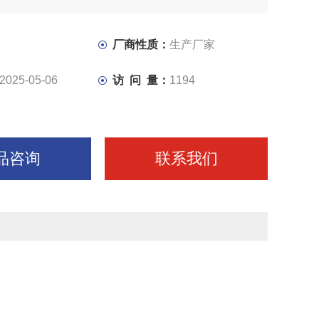
下完成锯梁的升降，工件的夹紧。通过调速阀可实行进给速
速，达到对不同材质工件的锯切需要。
厂商性质：
生产厂家
2025-05-06
访 问 量：
1194
品咨询
联系我们