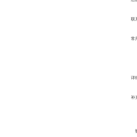
联
常
详
补