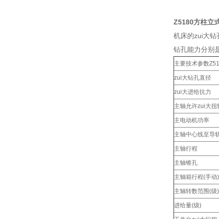
Z5180方柱
机床的zui大钻
钻孔能力分
主要技术参数Z51
zui大钻孔直径
zui大进给抗力
主轴允许zui大
主电动机功率
主轴中心线至导
主轴行程
主轴锥孔
主轴箱行程(手动)
主轴转数范围(级)
进给量(级)