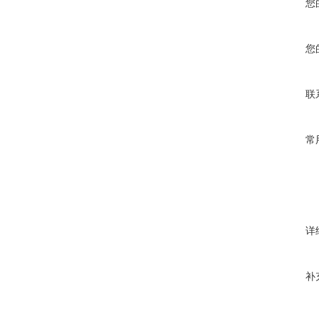
您
您
联
常
详
补