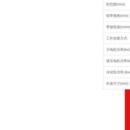
削范围(mm):
锯带规格(mm):
带锯线速(m/min
工作加紧方式:
主电机功率(kw)
液压电机功率(kw
冷却泵功率:(kw
外形尺寸(mm):