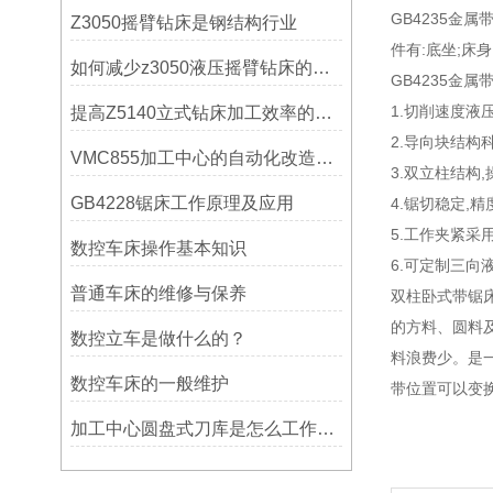
GB4235
Z3050摇臂钻床是钢结构行业
件有:底坐;床
如何减少z3050液压摇臂钻床的故障和维修成本？
GB4235金属
1.切削速度液
提高Z5140立式钻床加工效率的改进措施
2.导向块结构
VMC855加工中心的自动化改造与智能化应用说明
3.双立柱结构
GB4228锯床工作原理及应用
4.锯切稳定,精
5.工作夹紧采
数控车床操作基本知识
6.可定制三向
普通车床的维修与保养
双柱卧式带锯
的方料、圆料
数控立车是做什么的？
料浪费少。是
数控车床的一般维护
带位置可以变
加工中心圆盘式刀库是怎么工作的？