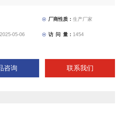
下完成锯梁的升降，工件的夹紧。通过调速阀可实行进给速
速，达到对不同材质工件的锯切需要。
厂商性质：
生产厂家
2025-05-06
访 问 量：
1454
品咨询
联系我们