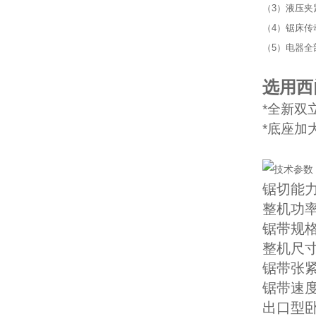
（3）液压夹
（4）锯床
（5）电器全
选用西
*全新双
*底座加
锯切能力
整机功率5
锯带规格L
整机尺寸L
锯带张
锯带速度2
出口型卧