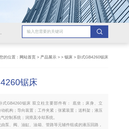
，牛头刨床，磨床，插床，钻铣床，滚齿机
您的位置：
网站首页
>
产品展示
> >
锯床
> 卧式GB4260锯床
4260锯床
卧式GB4260锯床 双立柱主要部件有： 底坐；床身、立
传动机构；导向装置；工件夹紧；张紧装置；送料架；液压
电气控制系统；润滑及冷却系统。
统由泵、阀、油缸、油箱、管路等元辅件组成的液压回路，