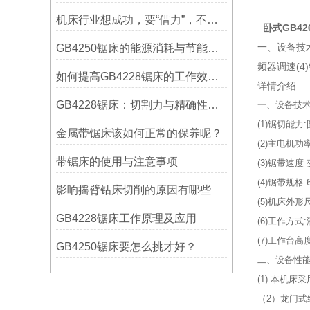
机床行业想成功，要“借力”，不要“尽力”！
卧式GB42
一、设备技术参
GB4250锯床的能源消耗与节能措施
频器调速(4)
如何提高GB4228锯床的工作效率？
详情介绍
GB4228锯床：切割力与精确性的结合
一、设备技术
(1)锯切能力:
金属带锯床该如何正常的保养呢？
(2)主电机功率
带锯床的使用与注意事项
(3)锯带速度
(4)锯带规格:6
影响摇臂钻床切削的原因有哪些
(5)机床外形尺寸
GB4228锯床工作原理及应用
(6)工作方
(7)工作台高
GB4250锯床要怎么挑才好？
二、设备性
(1) 本机
（2）龙门式