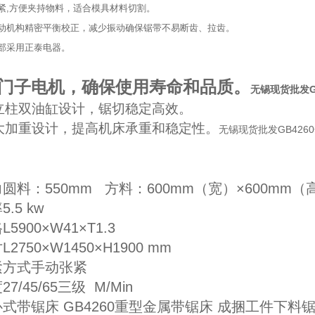
紧,方便夹持物料，适合模具材料切割。
传动机构精密平衡校正，减少振动确保锯带不易断齿、拉齿。
部采用正泰电器。
门子电机，确保使用寿命和品质。
无锡现货批发G
立柱双油缸设计，锯切稳定高效。
大加重设计，提高机床承重和稳定性。
无锡现货批发GB426
圆料：550mm 方料：600mm（宽）×600mm（
.5 kw
5900×W41×T1.3
2750×W1450×H1900 mm
紧方式手动张紧
7/45/65三级 M/Min
式带锯床 GB4260重型金属带锯床 成捆工件下料