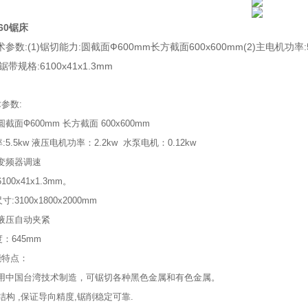
60
锯床
数:(1)锯切能力:圆截面Ф600mm长方截面600x600mm(2)主电机功率:5
锯带规格:6100x41x1.3mm
参数:
圆截面Ф600mm 长方截面 600x600mm
:5.5kw 液压电机功率：2.2kw 水泵电机：0.12kw
 变频器调速
100x41x1.3mm。
:3100x1800x2000mm
式:液压自动夹紧
度：645mm
能特点：
床采用中国台湾技术制造，可锯切各种黑色金属和有色金属。
结构 ,保证导向精度,锯削稳定可靠.