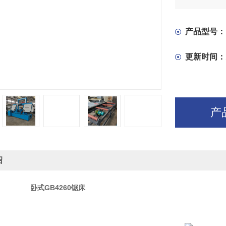
在电气控制
度的无级调
产品型号：
更新时间：
产
绍
GB4260
锯床