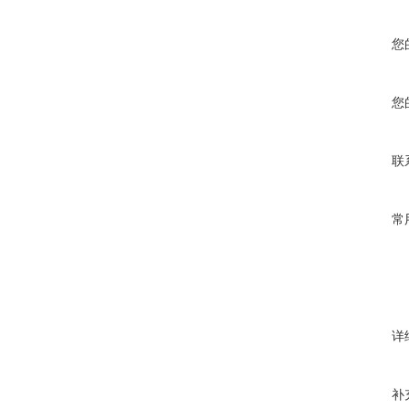
您
您
联
常
详
补