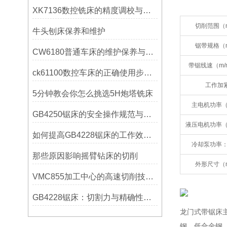
XK7136数控铣床的精度调校与性能优化
切削范围（
牛头刨床保养和维护
锯带规格（
CW6180普通车床的维护保养与延长使用寿命技巧说明
带锯线速（m/
ck61100数控车床的正确使用步骤是什么？
工作加
5分钟教会你怎么挑选5H炮塔铣床
主电机功率（
GB4250锯床的安全操作规范与注意事项
液压电机功率（
如何提高GB4228锯床的工作效率？
冷却泵功率：
那些原因影响摇臂钻床的切削
外形尺寸（
VMC855加工中心的高速切削技术介绍
GB4228锯床：切割力与精确性的结合
龙门式带锯床
钢、低合金钢