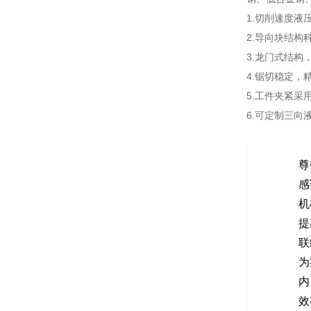
1.切削速度液
2.导向块结构
3.龙门式结构
4.锯切稳定，
5.工件夹紧采
6.可定制三向
尊
感
机
提
联
为
内
效