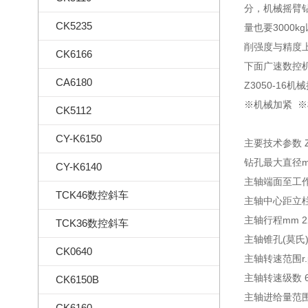
分，机械摇臂
CK5235
量也要3000
削强度与精度
CK6166
下面广速数控
CA6180
Z3050-1
※机械加紧 ※
CK5112
CY-K6150
主要技术参数 ZQ
钻孔最大直径m
CY-K6140
主轴端面至工作台
TCK46数控斜车
主轴中心距立柱母
主轴行程mm 2
TCK36数控斜车
主轴锥孔(莫氏)
CK0640
主轴转速范围r.p.m
主轴转速级数 
CK6150B
主轴进给量范围r.p
CK6160