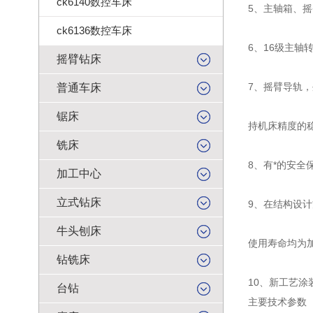
ck6140数控车床
5、主轴箱、
ck6136数控车床
6、16级主轴
摇臂钻床
7、摇臂导轨
普通车床
锯床
持机床精度的
铣床
8、有*的安全
加工中心
立式钻床
9、在结构设
牛头刨床
使用寿命均为
钻铣床
10、新工艺
台钻
主要技术参数