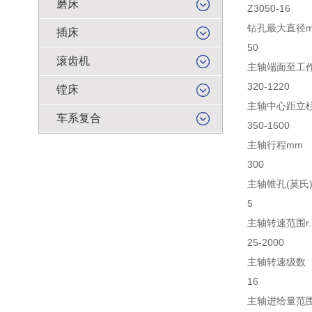
磨床
Z3050-16
钻孔最大直径
插床
50
滚齿机
主轴端面至工
320-1220
镗床
主轴中心距立
车系复合
350-1600
主轴行程mm
300
主轴锥孔(莫氏
5
主轴转速范围r.
25-2000
主轴转速级数
16
主轴进给量范围r