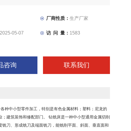
滑将钻铣床、铣床、立式钻床外露的滑动表面，如钻铣床、
钻床、摇臂钻的床身导轨面和丝杠等，擦干净后用油壶浇油
厂商性质：
生产厂家
黄油）杯润滑，一般采用黄油杯润滑。在黄油杯中装满工业
2025-05-07
访 问 量：
1583
进油杯
品咨询
联系我们
于各种中小型零件加工，特别是有色金属材料；塑料；尼龙的
业；建筑装饰和修配部门。 钻铣床是一种中小型通用金属切削
度铣刀、形成铣刀及端面铣刀，能铣削平面、斜面、垂直面和