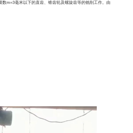
数m=3毫米以下的直齿、锥齿轮及螺旋齿等的铣削工作。由