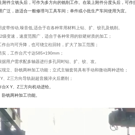
上附件立铣头后，可作为多方向的铣削工作。在装上附件分度头后，可作摸
用广泛，故适合一般修理与工具车间；单件或小批生产车间使用为宜。
采用皮带传动,噪音低,适合于在各种常用材料上钻、扩、铰孔及铣削。
有12级变速，速度范围广，适合于各种常用的软硬材质的加工；
及工作台均可升降，也可绕立柱回转，扩大了加工范围；
结实，工作台尺寸达585×190mm；
可根据用户需求配多轴器进行多孔同时钻、扩、铰、攻。
可实现立、卧铣两种加工功能；立式主轴套筒具有手动和微动两种进给；
X、Y、Z三方向导轨副超音频淬火后磨削；
作台X Y、Z三方向机动进给。
立、卧铣两种加工功能。