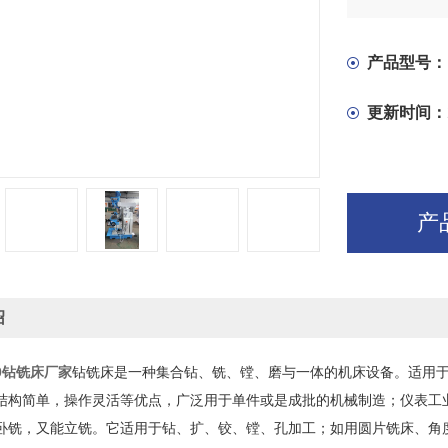
二、浇油润
铣床、立式
润滑。
产品型号：
三、油脂（
更新时间：
润滑脂，拧
产
绍
50钻铣床厂家
钻铣床是一种集合钻、铣、镗、磨与一体的机床设备。适用
结构简单，操作灵活等优点，广泛用于单件或是成批的机械制造；仪表工
卧铣，又能立铣。它适用于钻、扩、铰、镗、孔加工；如用圆片铣床、角