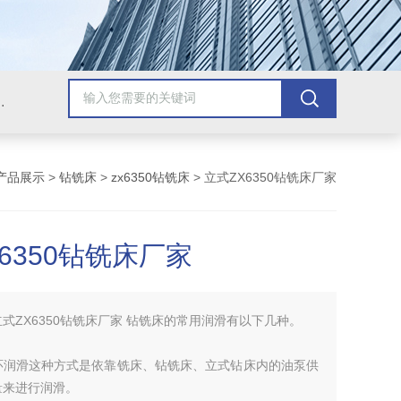
，牛头刨床，磨床，插床，钻铣床，滚齿机
产品展示
>
钻铣床
>
zx6350钻铣床
> 立式ZX6350钻铣床厂家
6350钻铣床厂家
立式ZX6350钻铣床厂家 钻铣床的常用润滑有以下几种。
环润滑这种方式是依靠铣床、钻铣床、立式钻床内的油泵供
量来进行润滑。