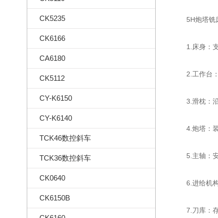
CK5235
5H炮塔铣床
CK6166
1.床身：支
CA6180
2.工作台：
CK5112
CY-K6150
3.滑枕：沿
CY-K6140
4.炮塔：装
TCK46数控斜车
5.主轴：安
TCK36数控斜车
CK0640
6.进给机构
CK6150B
7.刀库：存
CK6160