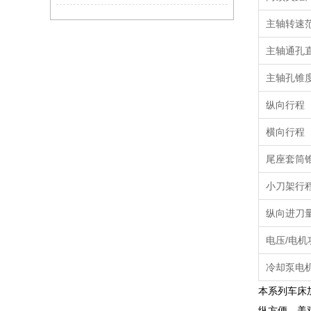
主轴转速
主轴通孔
主轴孔锥
纵向行程
横向行程
尾座套筒
小刀架行
纵向进刀
电压
/
电机
冷却泵电
本系列车床
纵方便、美