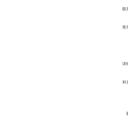
联
常
详
补