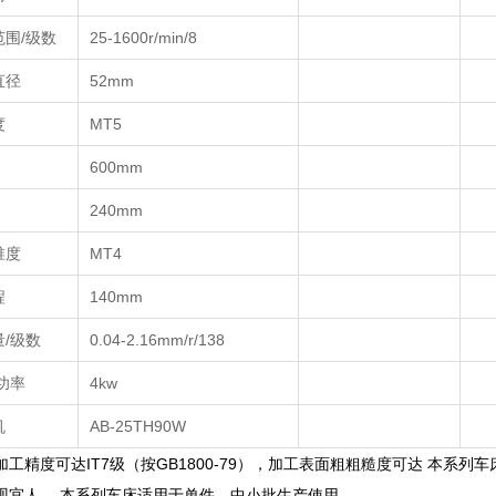
范围
/
级数
25-1600r/min/8
直径
52mm
度
MT5
600mm
240mm
锥度
MT4
程
140mm
量
/
级数
0.04-2.16mm/r/138
功率
4kw
机
AB-25TH90W
加工精度可达
IT7
级（按
GB1800-79
），加工表面粗粗糙度可达
本系列车
观宜人。
本系列车床适用于单件、中小批生产使用。