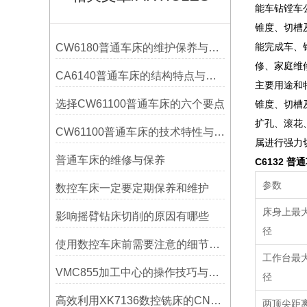
能车钻镗车
锥度、切槽
能完成车、
CW6180普通车床的维护保养与延长使用寿命技巧说明
修、家庭维
CA6140普通车床的结构特点与工作原理解析
主要用途和
选择CW61100普通车床的六个要点
锥度、切槽
扩孔、滚花
CW61100普通车床的技术特性与操作优势
属进行强力
普通车床的维修与保养
C6132 普
参数
数控车床一定要定期保养和维护
床身上最
影响摇臂钻床切削的原因有哪些
径
使用数控车床前需要注意的细节有哪些呢？
工作台最
VMC855加工中心的操作技巧与维护指南
径
高效利用XK7136数控铣床的CNC系统？
两顶尖距