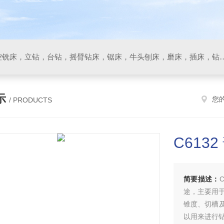
数控车床，加工中心，数控铣床，立钻，台钻，摇臂钻床，锯床
示
您
/ PRODUCTS
C613
简要描述：
途，主要用
锥度、切槽
以用来进行