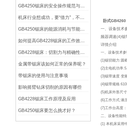
GB4250锯床的安全操作规范与注意事项
机床行业想成功，要“借力”，不要“尽力”！
卧式GB4260
一、设备技术参数
GB4250锯床的能源消耗与节能措施
频器调速(4)锯带
如何提高GB4228锯床的工作效率？
详情介绍
GB4228锯床：切割力与精确性的结合
一、设备技术参
(1)锯切能力:圆截
金属带锯床该如何正常的保养呢？
(2)主电机功率:5
带锯床的使用与注意事项
(3)锯带速度 
(4)锯带规格:610
影响摇臂钻床切削的原因有哪些
(5)机床外形尺寸:3
GB4228锯床工作原理及应用
(6)工作方式
(7)工作台高度：
GB4250锯床要怎么挑才好？
二、设备性能特
(1) 本机床