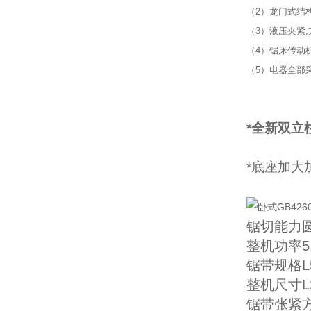
（2）龙门式结构
（3）液压夹紧
（4）锯床传动
（5）电器全部
*全新双立
*底座加大
锯切能力圆
整机功率5.
锯带规格L5
整机尺寸L2
锯带张紧