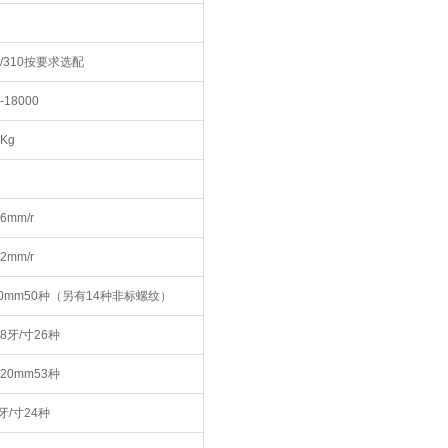
0/310按要求选配
-18000
0Kg
-6mm/r
12mm/r
240mm50种（另有14种非标螺纹）
-28牙/寸26种
-120mm53种
1牙/寸24种