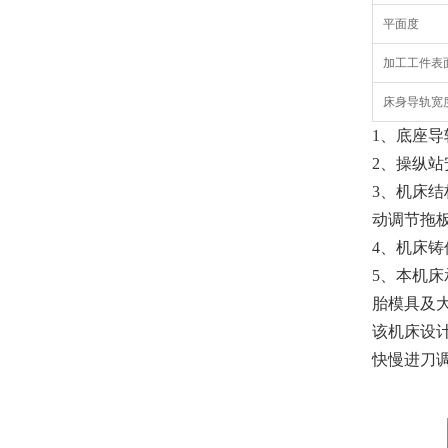
平面度
加工工件表
床身导轨宽
1、底座
2、操纵
3、机床
动调节拖
4、机床
5、本机
胎模具及
该机床设
快慢进刀