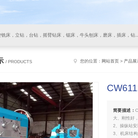
数控车床，加工中心，数控铣床，立钻，台钻，摇臂钻床，锯床
示
您的位置：
网站首页
>
产品展
/ PRODUCTS
CW61
简要描述：
大、刚性好
2、操纵站
3、机床结