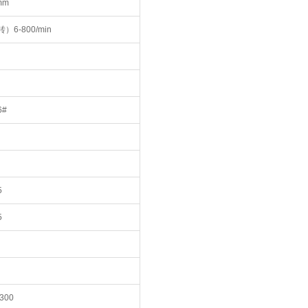
mm
）6-800/min
6#
5
5
/300