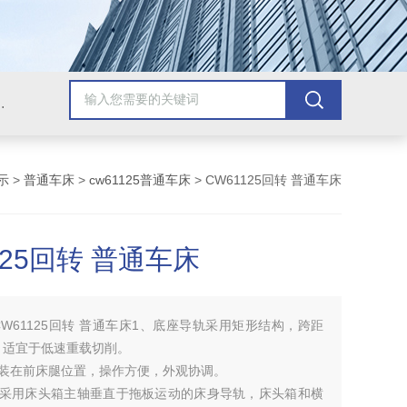
，牛头刨床，磨床，插床，钻铣床，滚齿机
示
>
普通车床
>
cw61125普通车床
> CW61125回转 普通车床
125回转 普通车床
CW61125回转 普通车床1、底座导轨采用矩形结构，跨距
，适宜于低速重载切削。
安装在前床腿位置，操作方便，外观协调。
构采用床头箱主轴垂直于拖板运动的床身导轨，床头箱和横