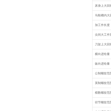
床身上大回
马鞍槽内大
加工件长度
尖间大工件
刀架上大回
横向进给量
纵向进给量
公制螺纹范
英制螺纹范
模数螺纹范
径节螺纹范