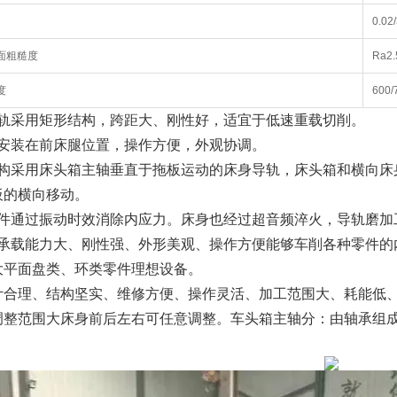
0.02
面粗糙度
Ra2.
度
600/
导轨采用矩形结构，跨距大、刚性好，适宜于低速重载切削。
站安装在前床腿位置，操作方便，外观协调。
结构采用床头箱主轴垂直于拖板运动的床身导轨，床头箱和横向床
板的横向移动。
铸件通过振动时效消除内应力。床身也经过超音频淬火，导轨磨加
床承载能力大、刚性强、外形美观、操作方便能够车削各种零件的
大平面盘类、环类零件理想设备。
计合理、结构坚实、维修方便、操作灵活、加工范围大、耗能低
调整范围大床身前后左右可任意调整。车头箱主轴分：由轴承组