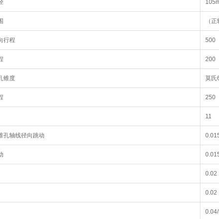
径
105
围
（正转
向行程
500
程
200
孔锥度
莫氏
程
250
11
锥孔轴线径向跳动
0.01
动
0.01
0.02
0.02
0.04