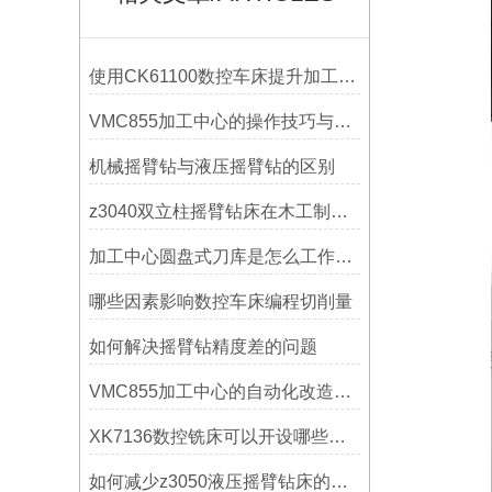
使用CK61100数控车床提升加工精度的方法
VMC855加工中心的操作技巧与维护指南
机械摇臂钻与液压摇臂钻的区别
z3040双立柱摇臂钻床在木工制作中的应用
加工中心圆盘式刀库是怎么工作的？
哪些因素影响数控车床编程切削量
如何解决摇臂钻精度差的问题
VMC855加工中心的自动化改造与智能化应用说明
XK7136数控铣床可以开设哪些考核项目？
如何减少z3050液压摇臂钻床的故障和维修成本？