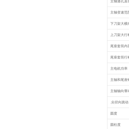
主轴通孔直
主轴变速范
下刀架大横
上刀架大行
尾座套筒内
尾座套筒行
主电机功率
主轴和尾座
主轴轴向窜
.尖径向跳动
圆度
圆柱度