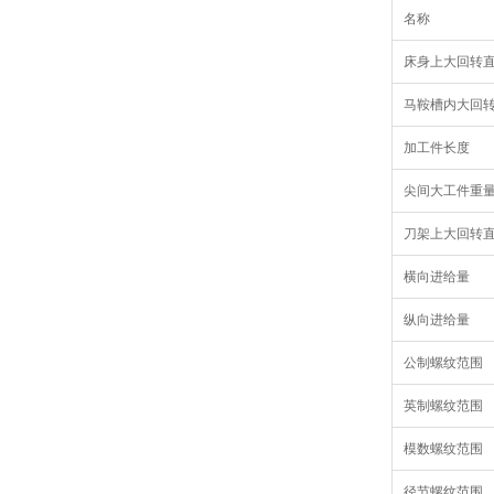
名称
床身上大回转
马鞍槽内大回转
加工件长度
尖间大工件重
刀架上大回转
横向进给量
纵向进给量
公制螺纹范围
英制螺纹范围
模数螺纹范围
径节螺纹范围