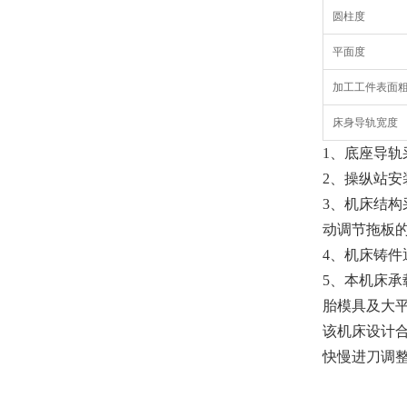
圆柱度
平面度
加工工件表面
床身导轨宽度
1、底座导
2、操纵站
3、机床结
动调节拖板
4、机床铸
5、本机床
胎模具及大
该机床设计
快慢进刀调