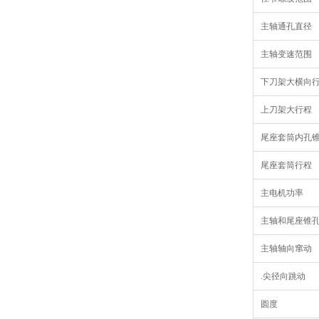
主轴通孔直径
主轴变速范围
下刀架大横向
上刀架大行程
尾座套筒内孔
尾座套筒行程
主电机功率
主轴和尾座锥
主轴轴向窜动
.尖径向跳动
圆度