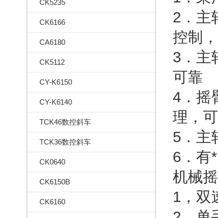
CK5235
2．主
CK6166
控制
CA6180
3．主
CK5112
可靠
CY-K6150
4．摇
CY-K6140
理，
TCK46数控斜车
5．
TCK36数控斜车
6．有
CK0640
机械摇
CK6150B
1，双
CK6160
2，单