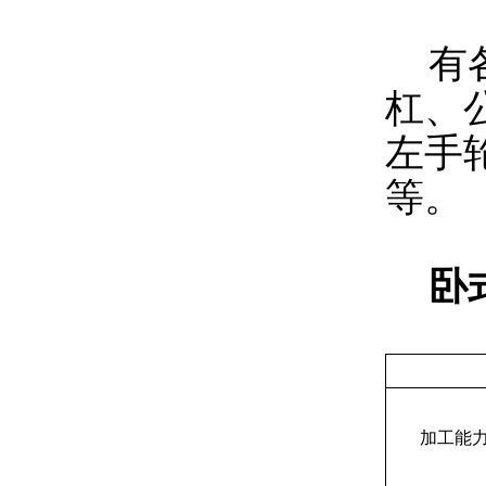
有各
杠、
左手
等。
卧式
加工能