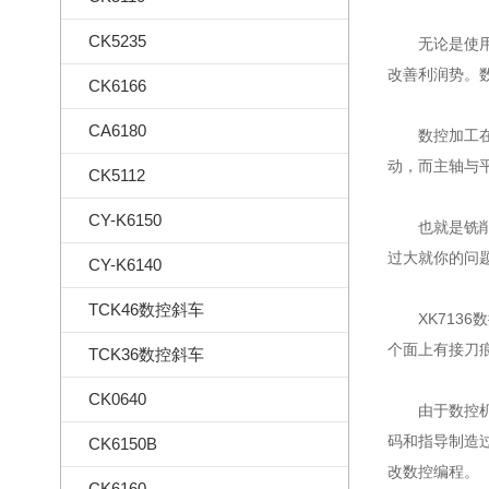
CK5235
无论是使用数
改善利润势。
CK6166
CA6180
数控加工在操
动，而主轴与
CK5112
CY-K6150
也就是铣削后
过大就你的问
CY-K6140
TCK46数控斜车
XK7136
个面上有接刀
TCK36数控斜车
CK0640
由于数控机床
码和指导制造
CK6150B
改数控编程。
CK6160