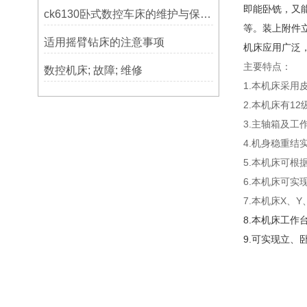
即能卧铣，又
ck6130卧式数控车床的维护与保养策略
等。装上附件
适用摇臂钻床的注意事项
机床应用广泛
主要特点：
数控机床; 故障; 维修
1.本机床采用
2.本机床有1
3.主轴箱及
4.机身稳重结实
5.本机床可
6.本机床可
7.本机床X、
8.本机床工作
9.可实现立、