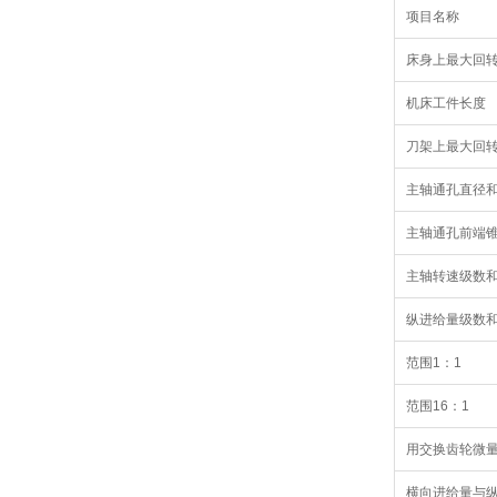
项目名称
床身上最大回
机床工件长度
刀架上最大回
主轴通孔直径
主轴通孔前端
主轴转速级数
纵进给量级数
范围1：1
范围16：1
用交换齿轮微
横向进给量与