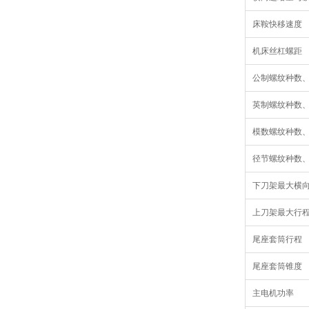
床鞍快移速度
机床丝杠螺距
公制螺纹种数
英制螺纹种数
模数螺纹种数
径节螺纹种数
下刀架最大横
上刀架最大行
尾座套筒行程
尾座套筒锥度
主电机功率