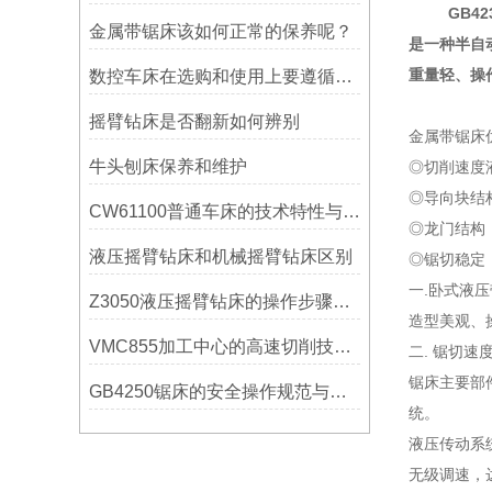
GB42
金属带锯床该如何正常的保养呢？
是一种半自
重量轻、操
数控车床在选购和使用上要遵循哪些条件呢？
摇臂钻床是否翻新如何辨别
金属带锯床
牛头刨床保养和维护
◎切削速度
◎导向块结
CW61100普通车床的技术特性与操作优势
◎龙门结构
液压摇臂钻床和机械摇臂钻床区别
◎锯切稳定
一.卧式液
Z3050液压摇臂钻床的操作步骤与安全注意事项
造型美观、
VMC855加工中心的高速切削技术介绍
二. 锯切
锯床主要部
GB4250锯床的安全操作规范与注意事项
统。
液压传动系
无级调速，