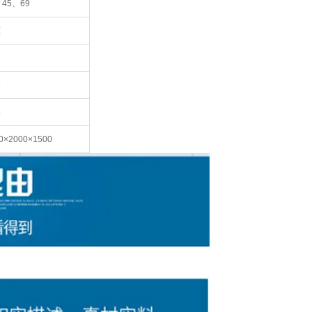
、45、69
压
5
4
0×2000×1500