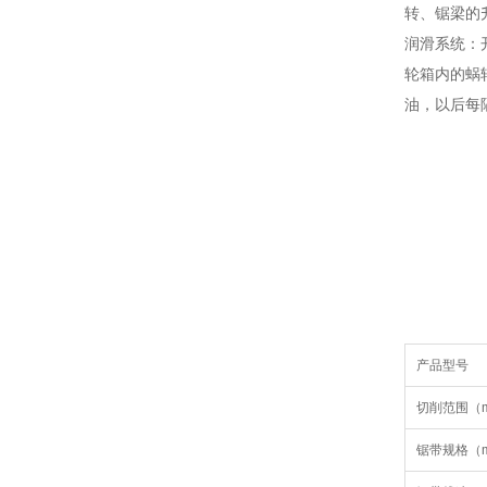
转、锯梁的
润滑系统：
轮箱内的蜗
油，以后每
产品型号
切削范围（
锯带规格（