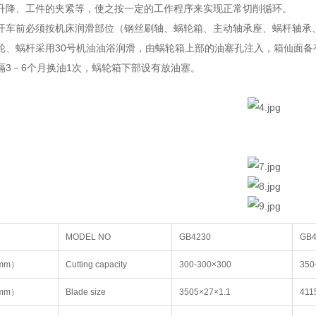
升降、工件的夹紧等，使之按一定的工作程序来实现正常切削循环。
开车前必须按机床润滑部位（钢丝刷轴、蜗轮箱、主动轴承座、蜗杆轴承
轮、蜗杆采用30号机油油浴润滑，由蜗轮箱上部的油塞孔注入，箱仙面
隔3－6个月换油1次，蜗轮箱下部设有放油塞。
MODEL NO
GB4230
GB4
mm）
Cutting capacity
300-300×300
350
mm）
Blade size
3505×27×1.1
411