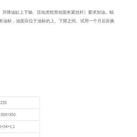
、升降油缸上下轴、活动虎钳滑动面夹紧丝杆）要求加油。蜗
备有油标，油面应位于油标的上、下限之间。试用一个月后应换
235
-350×350
5×34×1.1