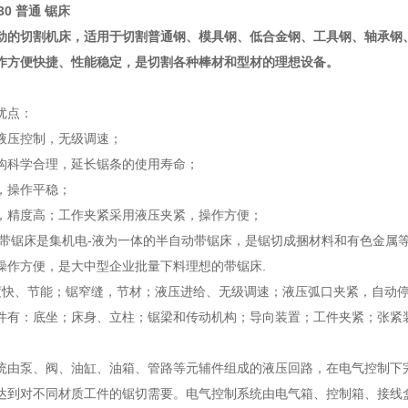
30 普通 锯床
动的切割机床，适用于切割普通钢、模具钢、低合金钢、工具钢、轴承钢
作方便快捷、性能稳定，是切割各种棒材和型材的理想设备。
优点：
液压控制，无级调速；
构科学合理，延长锯条的使用寿命；
，操作平稳；
，精度高；工作夹紧采用液压夹紧，操作方便；
压带锯床是集机电-液为一体的半自动带锯床，是锯切成捆材料和有色金属
操作方便，是大中型企业批量下料理想的带锯床.
速度快、节能；锯窄缝，节材；液压进给、无级调速；液压弧口夹紧，自动
件有：底坐；床身、立柱；锯梁和传动机构；导向装置；工件夹紧；张紧
统由泵、阀、油缸、油箱、管路等元辅件组成的液压回路，在电气控制下
达到对不同材质工件的锯切需要。电气控制系统由电气箱、控制箱、接线