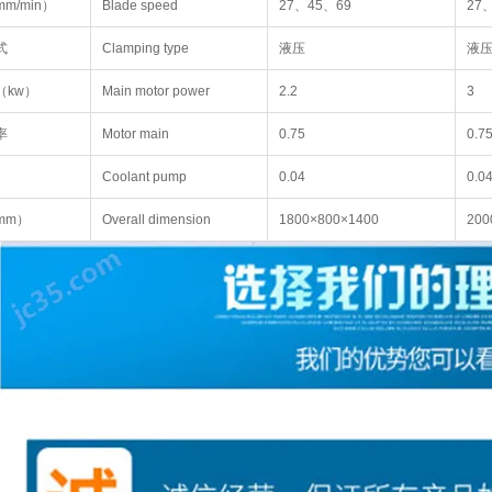
m/min）
Blade speed
27、45、69
27
式
Clamping type
液压
液
（kw）
Main motor power
2.2
3
率
Motor main
0.75
0.7
Coolant pump
0.04
0.0
mm）
Overall dimension
1800×800×1400
200