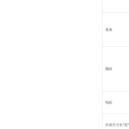
尾座
螺纹
电机
外形尺寸长*宽