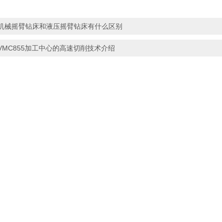
机械摇臂钻床和液压摇臂钻床有什么区别
VMC855加工中心的高速切削技术介绍