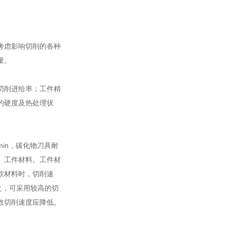
考虑影响切削的各种
量。
切削进给率；工件精
的硬度及热处理状
in，碳化物刀具耐
n。工件材料。工件材
软材料时，切削速
之，可采用较高的切
故切削速度应降低。