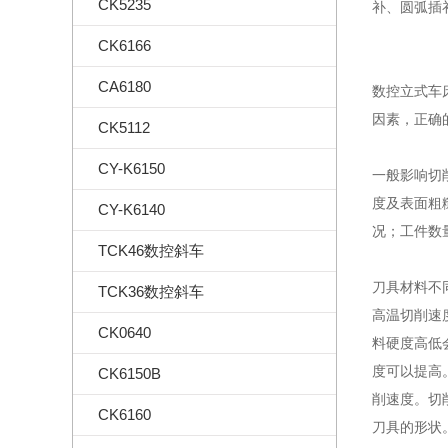
CK5235
补、圆弧插
CK6166
CA6180
数控立式车
因素，正确
CK5112
CY-K6150
一般影响切
度及表面粗
CY-K6140
况；工件数
TCK46数控斜车
刀具材料不
TCK36数控斜车
高温切削速度
CK0640
料硬度高低
度可以提高
CK6150B
削速度。切
CK6160
刀具的形状