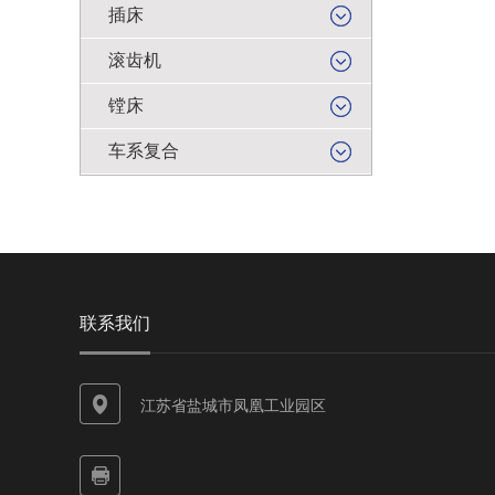
插床
滚齿机
镗床
车系复合
联系我们
江苏省盐城市凤凰工业园区