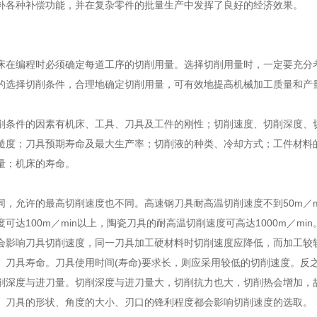
补各种补偿功能，并在复杂零件的批量生产中发挥了良好的经济效果。
床在编程时必须确定每道工序的切削用量。选择切削用量时，一定要充分
的选择切削条件，合理地确定切削用量，可有效地提高机械加工质量和产
削条件的因素有机床、工具、刀具及工件的刚性；切削速度、切削深度、
糙度；刀具预期寿命及最大生产率；切削液的种类、冷却方式；工件材料
量；机床的寿命。
同，允许的最高切削速度也不同。高速钢刀具耐高温切削速度不到50m／m
可达100m／min以上，陶瓷刀具的耐高温切削速度可高达1000m／mi
会影响刀具切削速度，同一刀具加工硬材料时切削速度应降低，而加工较
。刀具寿命。刀具使用时间(寿命)要求长，则应采用较低的切削速度。反
削深度与进刀量。切削深度与进刀量大，切削抗力也大，切削热会增加，
。刀具的形状、角度的大小、刃口的锋利程度都会影响切削速度的选取。