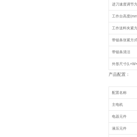
进刀速度调节
工作台高度(mm
工作送料夹紧
带锯条张紧方
带锯条清洁
外形尺寸(L×W×
产品配置：
配置名称
主电机
电器元件
液压元件