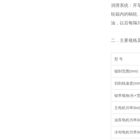
润滑系统：开
轮箱内的蜗轮
油，以后每隔
二．主要规格
型 号
锯削范围(mm)
切削线速度(m/m
锯带规格(长×宽×
主电机功率(kw
油泵电机功率(k
冷却电机功率(k