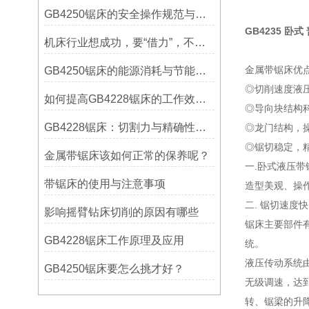
GB4250锯床的安全操作规范与注意事项
GB4235 卧
机床行业想成功，要“借力”，不要“尽力”！
金属带锯床优
GB4250锯床的能源消耗与节能措施
◎切削速度液
如何提高GB4228锯床的工作效率？
◎导向块结构
GB4228锯床：切割力与精确性的结合
◎龙门结构，
◎锯切稳定，
金属带锯床该如何正常的保养呢？
一.卧式液压
带锯床的使用与注意事项
造型美观、操
二. 锯切速
影响摇臂钻床切削的原因有哪些
锯床主要部件
GB4228锯床工作原理及应用
统。
液压传动系统
GB4250锯床要怎么挑才好？
无级调速，达
转、锯梁的升