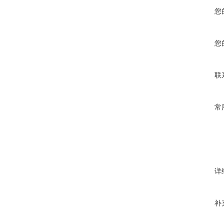
您
您
联
常
详
补