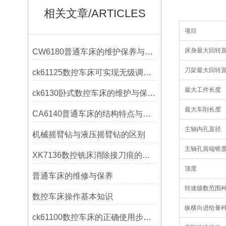
相关文章/ARTICLES
项目
床身最大回转
CW6180普通车床的维护保养与延长使用寿命技巧说明
刀架最大回转
ck61125数控车床可实现无级调速控制
最大工件长度
ck6130卧式数控车床的维护与保养策略
最大车削长度
CA6140普通车床的结构特点与工作原理解析
主轴内孔直径
机械摇臂钻与液压摇臂钻的区别
主轴孔前端锥
XK7136数控铣床消除接刀痕的操作
顶度
普通车床的维修与保养
转速级数范围
数控车床操作基本知识
纵横向进给量
ck61100数控车床的正确使用步骤是什么？