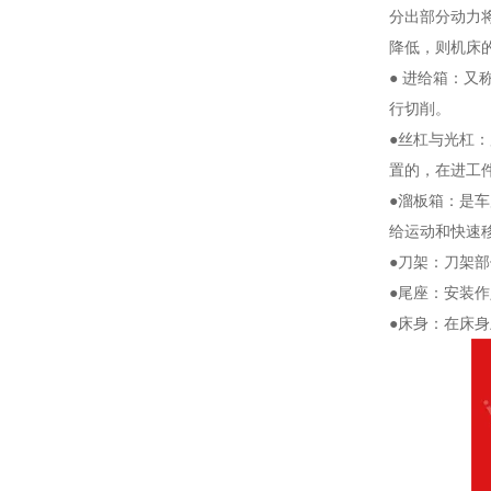
分出部分动力
降低，则机床
● 进给箱：
行切削。
●丝杠与光杠
置的，在进工
●溜板箱：是
给运动和快速
●刀架：刀架
●尾座：安装
●床身：在床