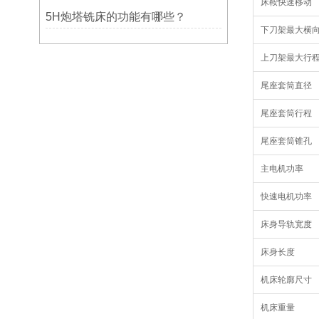
床鞍快速移动
5H炮塔铣床的功能有哪些？
下刀架最大横
上刀架最大行
尾座套筒直径
尾座套筒行程
尾座套筒锥孔
主电机功率
快速电机功率
床身导轨宽度
床身长度
机床轮廓尺寸
机床重量