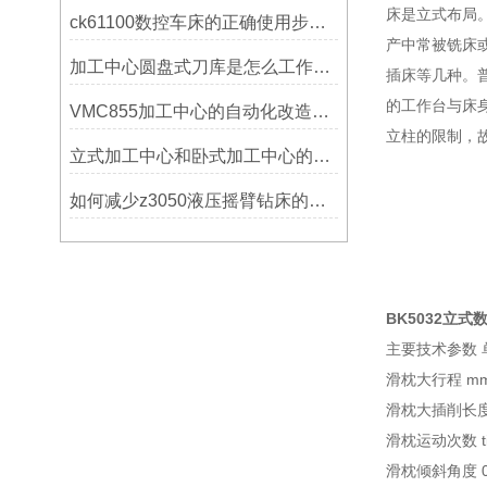
床是立式布局
ck61100数控车床的正确使用步骤是什么？
产中常被铣床
加工中心圆盘式刀库是怎么工作的？
插床等几种。
的工作台与床
VMC855加工中心的自动化改造与智能化应用说明
立柱的限制，
立式加工中心和卧式加工中心的区别
如何减少z3050液压摇臂钻床的故障和维修成本？
BK5032立式
主要技术参数 单位
滑枕大行程 mm 
滑枕大插削长度 m
滑枕运动次数 times
滑枕倾斜角度 0-