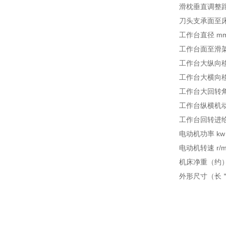
滑枕垂直调整距离 
刀头支承面至床身
工作台直径 mm 
工作台面至滑架下
工作台大纵向移动
工作台大横向移动
工作台大回转角度 
工作台纵横机动进给
工作台回转进给范围 
电动机功率 kw 
电动机转速 r/mi
机床净重（约） k
外形尺寸（长＂宽＂高